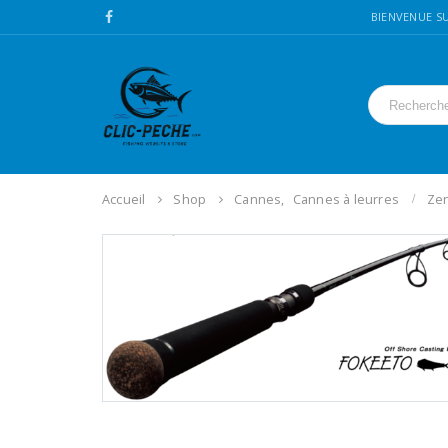
BIENVENUE SU
Accueil
Shop
Cannes
,
Cannes à leurres
Zen