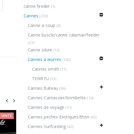
canne feeder
(1)
Cannes
(256)
Canne a coup
(0)
Canne buscle/canne calamar/feeder
(23)
Canne silure
(13)
Cannes à leurres
(102)
Cannes smith
(11)
TENRYU
(33)
Cannes Bateau
(66)
Cannes Carnassier/bombette
(10)
Cannes de voyage
(31)
-27%
V
Cannes peches Exotiques/thon
(62)
Cannes Surfcasting
(42)