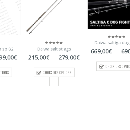
Daiwa saltiga dogfight
0
sur
t ags
Daiwa crossca
0
Plage
669,00
€
–
690,00
€
5
sur
de
Plage
79,00
€
75,00
€
–
115
5
prix :
de
CHOIX DES OPTIONS
669,00€
prix :
PTIONS
CHOIX DES OPTI
à
215,00€
690,00€
à
279,00€