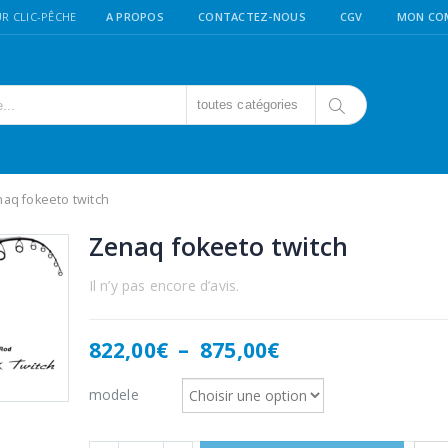
R CLIC-PÊCHE
A PROPOS
CONTACTEZ-NOUS
CGV
MON CO
toutes catégories
aq fokeeto twitch
Zenaq fokeeto twitch
Il n’y pas encore d’avis.
Plage
822,00
€
–
875,00
€
de
prix :
modele
822,00€
à