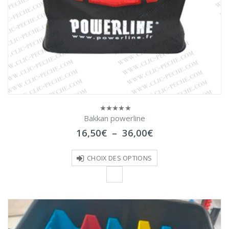
Bakkan powerline
0
sur
Plage
16,50
€
–
36,00
€
5
de
prix :
16,50€
CHOIX DES OPTIONS
à
36,00€