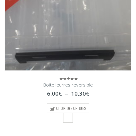
Boite leurres reversible
0
sur
Plage
6,00
€
–
10,30
€
5
de
prix :
CHOIX DES OPTIONS
6,00€
à
10,30€