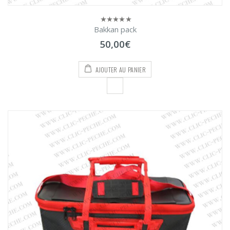
Bakkan pack
0
sur
50,00
€
5
AJOUTER AU PANIER