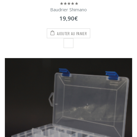
Baudrier Shimano
0
sur
19,90
€
5
AJOUTER AU PANIER