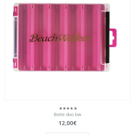
Boite duo bw
0
sur
12,00
€
5