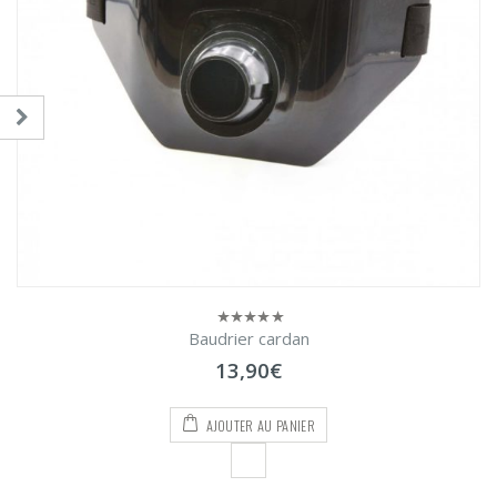
Baudrier cardan
0
sur
13,90
€
5
AJOUTER AU PANIER