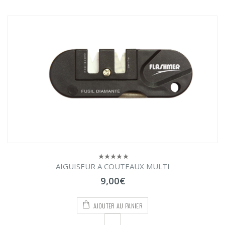
AIGUISEUR A COUTEAUX MULTI
0
sur
9,00
€
5
AJOUTER AU PANIER