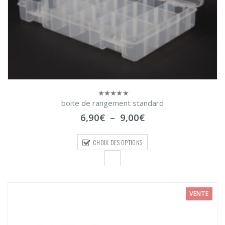
boite de rangement standard
0
sur
Plage
6,90
€
–
9,00
€
5
de
prix :
CHOIX DES OPTIONS
6,90€
à
9,00€
VENTE