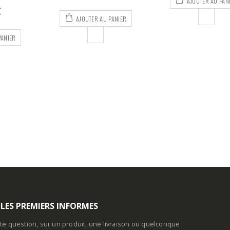
AJOUTER AU PANIER
PANIER
CHOIX DES OPTI
 LES PREMIERS INFORMES
te question, sur un produit, une livraison ou quelconque