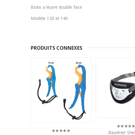
Boite a leurre double face
Modele 120 et 140
PRODUITS CONNEXES
Owner ciseaux po
0
sur
19,90
5
Baudrier Shimano
0