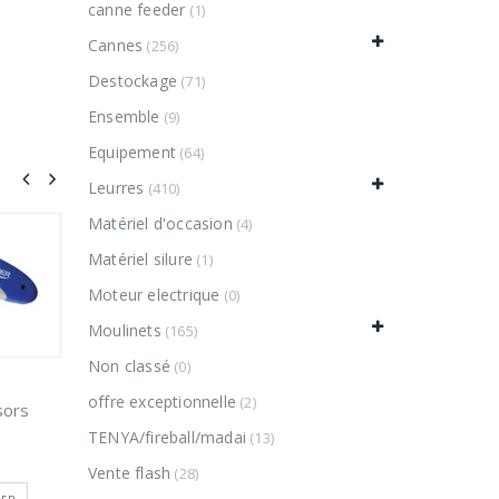
canne feeder
(1)
Cannes
(256)
Destockage
(71)
Ensemble
(9)
Equipement
(64)
Leurres
(410)
Matériel d'occasion
(4)
Matériel silure
(1)
Moteur electrique
(0)
Moulinets
(165)
Non classé
(0)
offre exceptionnelle
(2)
TENYA/fireball/madai
(13)
HEUSE
Vente flash
(28)
Baudrier Shimano
Plage
0
50
€