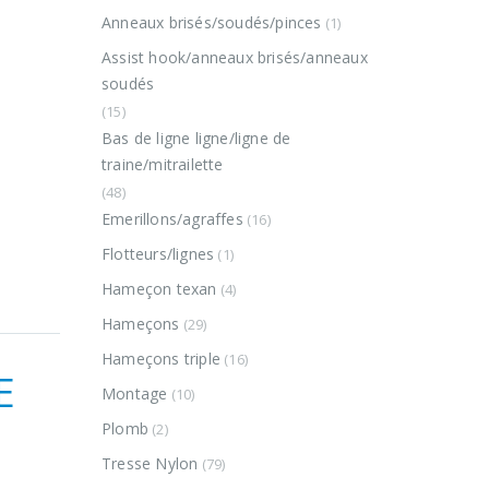
Anneaux brisés/soudés/pinces
(1)
Assist hook/anneaux brisés/anneaux
soudés
(15)
Bas de ligne ligne/ligne de
traine/mitrailette
(48)
Emerillons/agraffes
(16)
Flotteurs/lignes
(1)
Hameçon texan
(4)
Hameçons
(29)
Hameçons triple
(16)
E
Montage
(10)
Plomb
(2)
Tresse Nylon
(79)