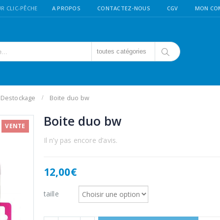
R CLIC-PÊCHE
A PROPOS
CONTACTEZ-NOUS
CGV
MON CO
toutes catégories
Destockage
Boite duo bw
Boite duo bw
VENTE
Il n’y pas encore d’avis.
12,00
€
taille