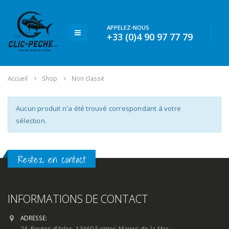
APPELEZ-NOUS
+33 (0)4 90 97 77 79
Accueil
Shop
Non classé
Aucun produit n'a été trouvé correspondant à votre
sélection.
Restez en contact
INFORMATIONS DE CONTACT
ADRESSE:
24, Routes d’Arles, 13460 Saintes-Maries-de-la-Mer