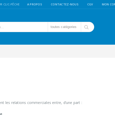
R CLIC-PÊCHE
A PROPOS
CONTACTEZ-NOUS
CGV
MON CO
toutes catégories
nt les relations commerciales entre, d’une part :
he