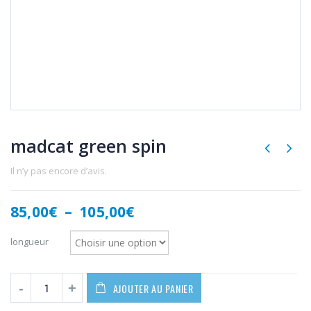
madcat green spin
Il n’y pas encore d’avis.
Plage
85,00
€
–
105,00
€
de
prix :
longueur
85,00€
à
105,00€
AJOUTER AU PANIER