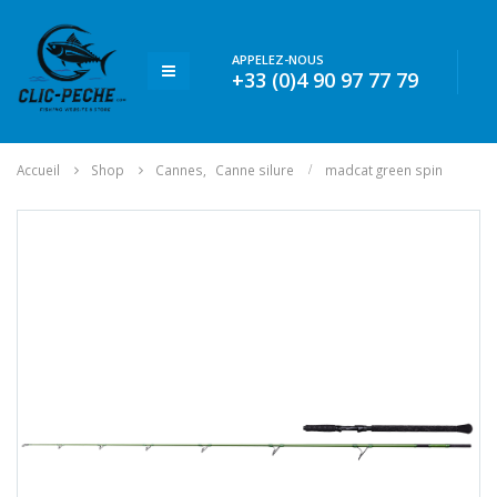
APPELEZ-NOUS
+33 (0)4 90 97 77 79
Accueil
Shop
Cannes
,
Canne silure
madcat green spin