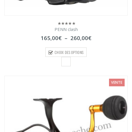
PENN clash
0
sur
Plage
165,00
€
–
260,00
€
5
de
prix :
CHOIX DES OPTIONS
165,00€
à
260,00€
VENTE