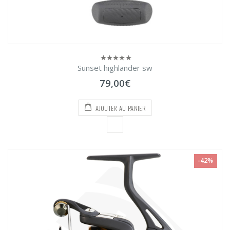
Sunset highlander sw
0
sur
79,00
€
5
AJOUTER AU PANIER
-42%