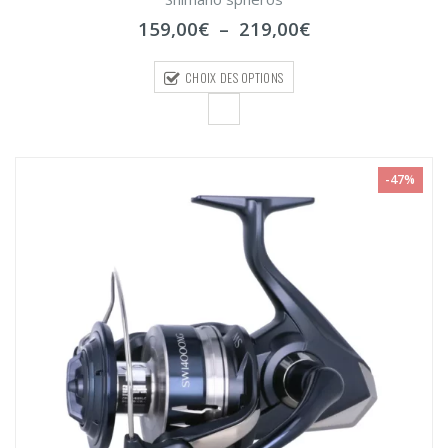
sur
Plage
159,00
€
–
219,00
€
5
de
prix :
CHOIX DES OPTIONS
159,00€
à
219,00€
-47%