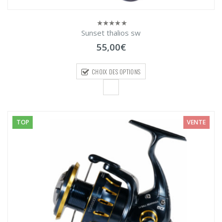
Sunset thalios sw
0
sur
55,00
€
5
CHOIX DES OPTIONS
TOP
VENTE