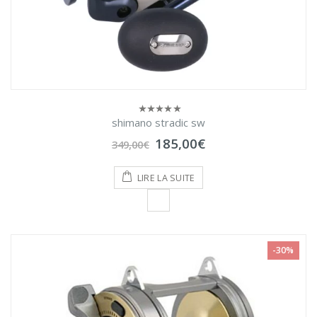
shimano stradic sw
0
sur
Le
Le
185,00
€
5
349,00
€
prix
prix
initial
actuel
était :
est :
LIRE LA SUITE
349,00€.
185,00€.
-30%