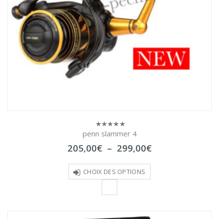
penn slammer 4
0
sur
Plage
205,00
€
–
299,00
€
5
de
prix :
205,00€
CHOIX DES OPTIONS
à
299,00€