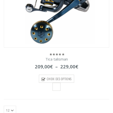
Tica talisman
0
sur
Plage
209,00
€
–
229,00
€
5
de
prix :
CHOIX DES OPTIONS
209,00€
à
229,00€