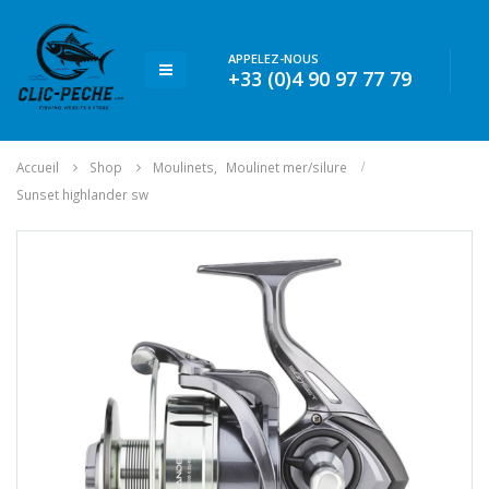
APPELEZ-NOUS
+33 (0)4 90 97 77 79
Accueil
Shop
Moulinets
,
Moulinet mer/silure
Sunset highlander sw