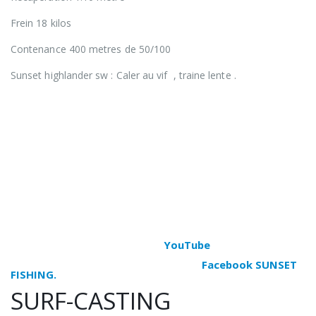
Frein 18 kilos
Contenance 400 metres de 50/100
Sunset highlander sw : Caler au vif , traine lente .
Depuis plus de 20 ans, les produits de la marque
française SUNSET s’adressent à tous les passionnés de
pêches en mer. Pêcheurs du bord ou en bateau,
pêcheurs occasionnels, de loisir ou de compétition,
SUNSET propose une large gamme de matériel de
pêche de l’entrée jusqu’au haut de gamme. Que vous
soyez adeptes de la pêche au flotteur le long des
digues, à la turlutte en eging pour capturer les seiches
et les calamars, au lancer / leurre pour la traque du bar,
à soutenir à la recherche des belles daurades, en jigging
pour combattre les sérioles, à la traine pour
surprendre les thons ou en surf-casting en
compétition, SUNSET vous offre une large gamme de
produits au meilleur rapport qualité / prix ! SUNSET est
une marque distribuée par SERT SAS. N’hésitez pas à
vous abonner à notre chaîne
YouTube
pour voir les
nouveautés SUNSET en action ou en détail et n’hésitez
pas à nous rejoindre sur notre page
Facebook SUNSET
FISHING.
Bon surf sur la vague SUNSET !
SURF-CASTING