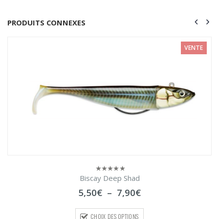
PRODUITS CONNEXES
VENTE
Biscay Deep Shad
0
sur
Plage
5,50
€
–
7,90
€
5
de
prix :
CHOIX DES OPTIONS
5,50€