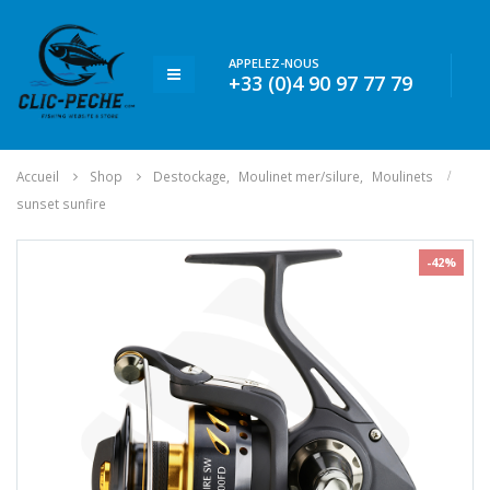
APPELEZ-NOUS
+33 (0)4 90 97 77 79
Accueil
Shop
Destockage
,
Moulinet mer/silure
,
Moulinets
sunset sunfire
-42%