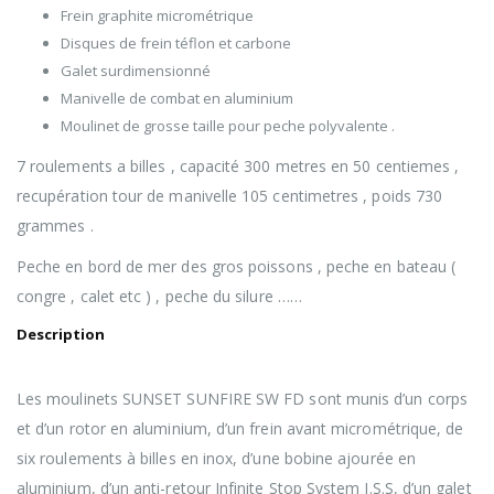
Frein graphite micrométrique
Disques de frein téflon et carbone
Galet surdimensionné
Manivelle de combat en aluminium
Moulinet de grosse taille pour peche polyvalente .
7 roulements a billes , capacité 300 metres en 50 centiemes ,
recupération tour de manivelle 105 centimetres , poids 730
grammes .
Peche en bord de mer des gros poissons , peche en bateau (
congre , calet etc ) , peche du silure ……
Description
Les moulinets SUNSET SUNFIRE SW FD sont munis d’un corps
et d’un rotor en aluminium, d’un frein avant micrométrique, de
six roulements à billes en inox, d’une bobine ajourée en
aluminium, d’un anti-retour Infinite Stop System I.S.S, d’un galet