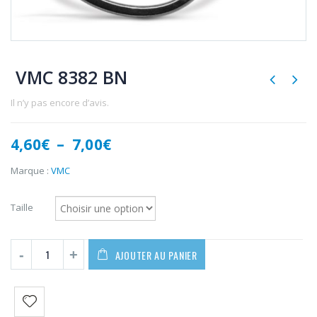
VMC 8382 BN
Il n’y pas encore d’avis.
Plage
4,60
€
–
7,00
€
de
prix :
Marque :
VMC
4,60€
à
Taille
7,00€
AJOUTER AU PANIER