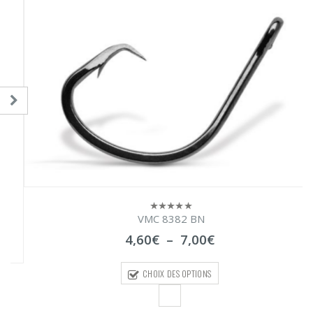
VMC 8382 BN
0
sur
Plage
4,60
€
–
7,00
€
5
de
prix :
CHOIX DES OPTIONS
4,60€
à
7,00€