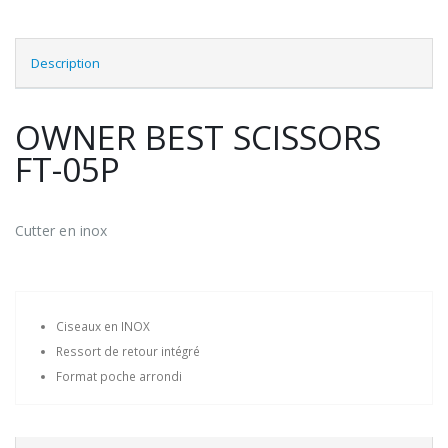
Description
OWNER BEST SCISSORS
FT-05P
Cutter en inox
Ciseaux en INOX
Ressort de retour intégré
Format poche arrondi