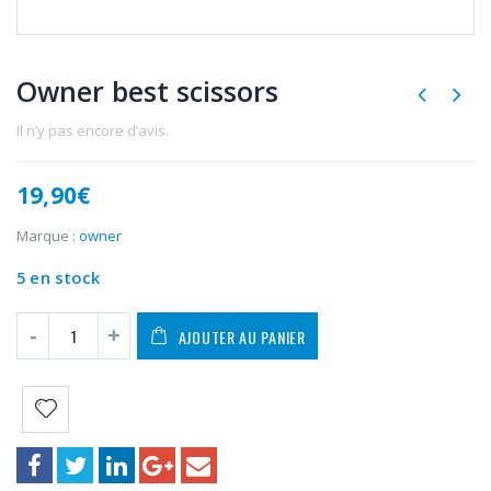
Owner best scissors
Il n’y pas encore d’avis.
19,90
€
Marque :
owner
5 en stock
AJOUTER AU PANIER