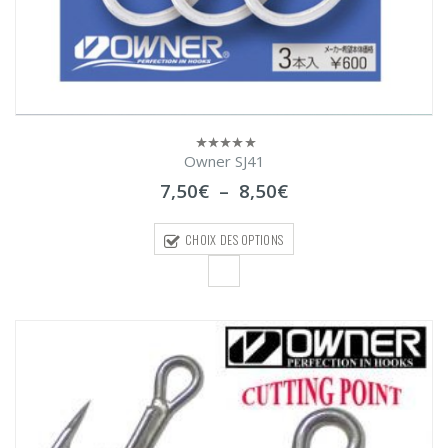
Owner SJ41
0
sur
Plage
7,50
€
–
8,50
€
5
de
prix :
CHOIX DES OPTIONS
7,50€
à
8,50€