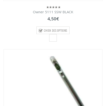
Owner 5111 SSW BLACK
0
sur
4,50
€
5
CHOIX DES OPTIONS