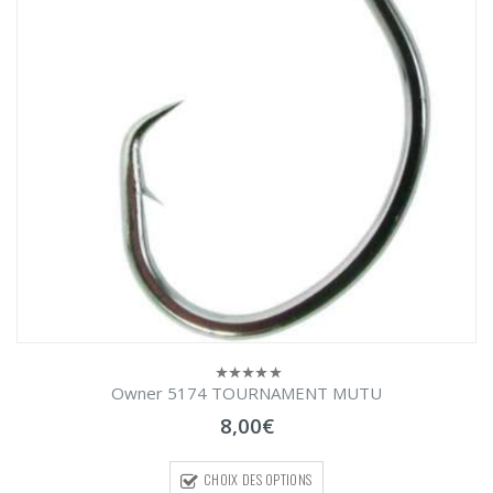
Owner 5174 TOURNAMENT MUTU
0
sur
8,00
€
5
CHOIX DES OPTIONS