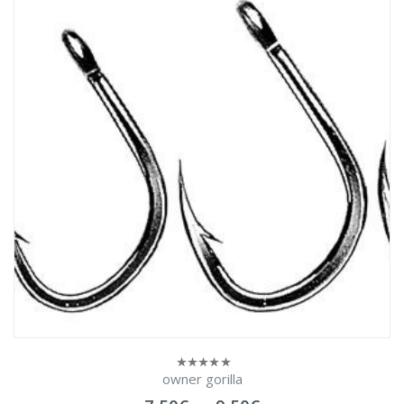
owner gorilla
0
sur
5