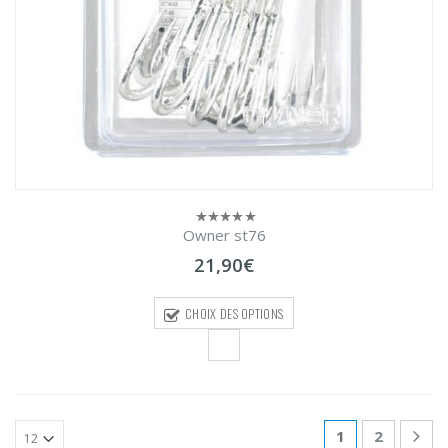
Owner st76
0
sur
21,90
€
5
CHOIX DES OPTIONS
1
2