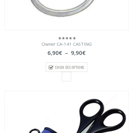
Owner CA-141 CASTING
0
sur
Plage
6,90
€
–
9,90
€
5
de
prix :
CHOIX DES OPTIONS
6,90€
à
9,90€