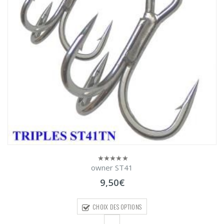
owner ST41
0
sur
9,50
€
5
CHOIX DES OPTIONS