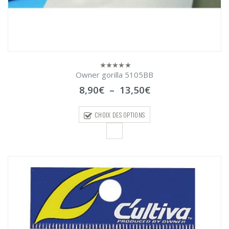
Owner gorilla 5105BB
0
sur
Plage
8,90
€
–
13,50
€
5
de
prix :
CHOIX DES OPTIONS
8,90€
à
13,50€