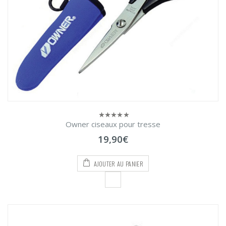
Owner ciseaux pour tresse
0
sur
19,90
€
5
AJOUTER AU PANIER