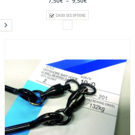
Plage
7,50
€
–
9,50
€
de
prix :
CHOIX DES OPTIONS
7,50€
à
9,50€