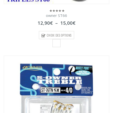
owner ST66
0
sur
Plage
12,90
€
–
15,00
€
5
de
prix :
CHOIX DES OPTIONS
12,90€
à
15,00€