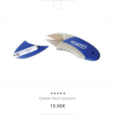
Owner best scissors
0
sur
19,90
€
5