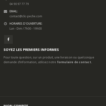
Restez en contact
INFORMATIONS DE CONTACT
ADRESSE:
24, Routes d’Arles, 13460 Saintes-Maries-de-la-Mer
TELEPHONE:
04 90 97 77 79
EMAIL:
contact@clic-peche.com
HORAIRES D'OUVERTURE:
Lun - Dim / 7h00 - 19h00