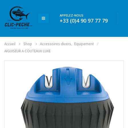
APPELEZ-NOUS
+33 (0)4 90 97 77 79
Accueil
Shop
Accessoires divers
,
Equipement
AIGUISEUR A COUTEAUX LUXE