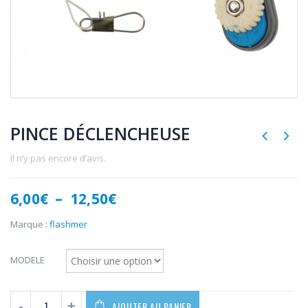
PINCE DÉCLENCHEUSE
Il n’y pas encore d’avis.
Plage
6,00
€
–
12,50
€
de
prix :
Marque :
flashmer
6,00€
à
MODELE
12,50€
AJOUTER AU PANIER