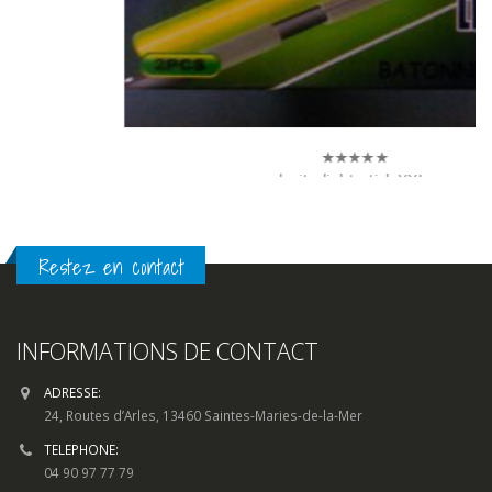
boite light stick XXL
0
sur
40,00
€
5
LIRE LA SUITE
Restez en contact
INFORMATIONS DE CONTACT