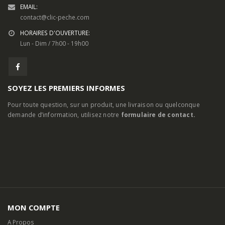
ADRESSE:
24, Routes d’Arles, 13460 Saintes-Maries-de-la-Mer
TELEPHONE:
04 90 97 77 79
EMAIL:
contact@clic-peche.com
HORAIRES D'OUVERTURE:
Lun - Dim / 7h00 - 19h00
SOYEZ LES PREMIERS INFORMES
Pour toute question, sur un produit, une livraison ou quelconque
demande d’information, utilisez notre
formulaire de contact.