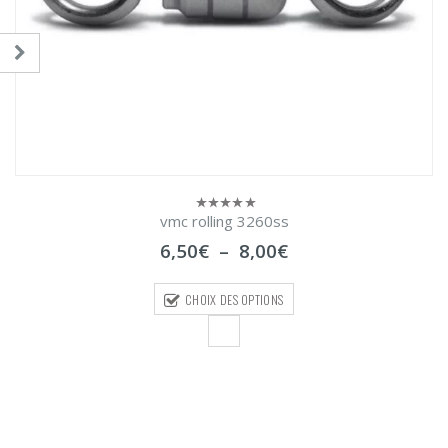
vmc rolling 3260ss
0
sur
Plage
6,50
€
–
8,00
€
5
de
prix :
CHOIX DES OPTIONS
6,50€
à
8,00€