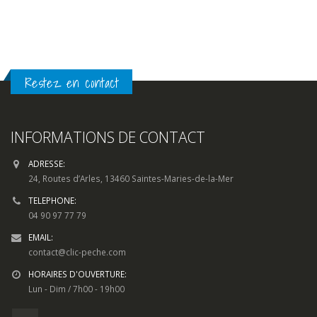
Restez en contact
INFORMATIONS DE CONTACT
ADRESSE:
24, Routes d’Arles, 13460 Saintes-Maries-de-la-Mer
TELEPHONE:
04 90 97 77 79
EMAIL:
contact@clic-peche.com
HORAIRES D'OUVERTURE:
Lun - Dim / 7h00 - 19h00
SOYEZ LES PREMIERS INFORMES
Pour toute question, sur un produit, une livraison ou quelconque
demande d’information, utilisez notre
formulaire de contact.