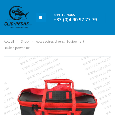
APPELEZ-NOUS
+33 (0)4 90 97 77 79
Accueil
Shop
Accessoires divers
,
Equipement
Bakkan powerline