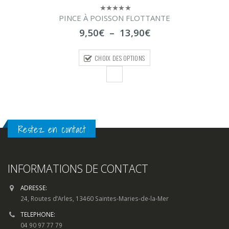
PINCE À POISSON FLOTTANTE
0
sur
Plage
9,50
€
–
13,90
€
5
de
prix :
CHOIX DES OPTIONS
9,50€
à
13,90€
Restez en contact
INFORMATIONS DE CONTACT
ADRESSE:
24, Routes d’Arles, 13460 Saintes-Maries-de-la-Mer
TELEPHONE:
04 90 97 77 79