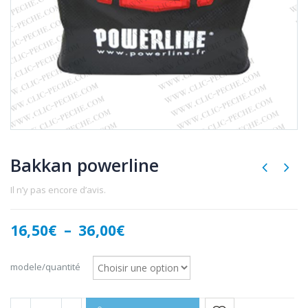
Bakkan powerline
Il n’y pas encore d’avis.
Plage
16,50
€
–
36,00
€
de
prix :
modele/quantité
16,50€
à
36,00€