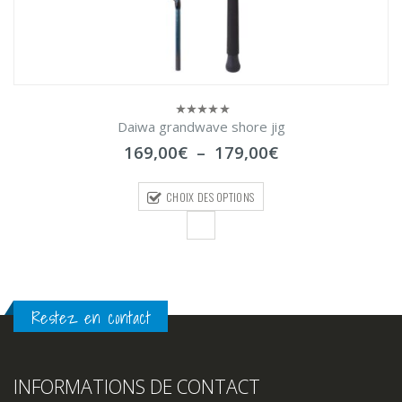
Daiwa grandwave shore jig
0
sur
Plage
169,00
€
–
179,00
€
5
de
prix :
CHOIX DES OPTIONS
169,00€
à
179,00€
Restez en contact
INFORMATIONS DE CONTACT