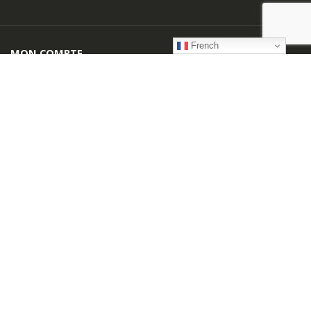
French
MON COMPTE
A Propos
Contactez-nous
Mon Compte
Mentions Légales
Livraison
Partenaires
Conditions Générales de Vente
Paiement Sécurisé
©
flamantservices.com
2025. Tous Droits Réservés.