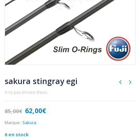
sakura stingray egi
Il n’y pas encore d’avis.
Le
Le
62,00
€
85,00
€
prix
prix
initial
actuel
Marque :
Sakura
était :
est :
6 en stock
85,00€.
62,00€.