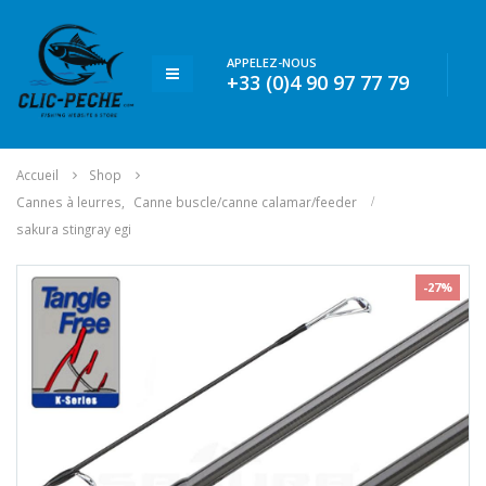
APPELEZ-NOUS
+33 (0)4 90 97 77 79
Accueil
Shop
Cannes à leurres
,
Canne buscle/canne calamar/feeder
sakura stingray egi
-27%