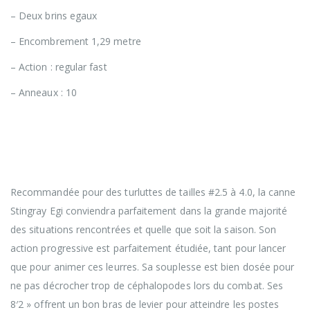
– Deux brins egaux
– Encombrement 1,29 metre
– Action : regular fast
– Anneaux : 10
Cette canne Sakura Stingray Egi est l’un instrument
idéal pour les pêches des seiches et des calamars à
l’aide de turluttes. Ses caractéristiques ont été
spécialement étudiées pour la pêche des céphalopodes.
Recommandée pour des turluttes de tailles #2.5 à 4.0, la canne
Stingray Egi conviendra parfaitement dans la grande majorité
des situations rencontrées et quelle que soit la saison. Son
action progressive est parfaitement étudiée, tant pour lancer
que pour animer ces leurres. Sa souplesse est bien dosée pour
ne pas décrocher trop de céphalopodes lors du combat. Ses
8′2 » offrent un bon bras de levier pour atteindre les postes