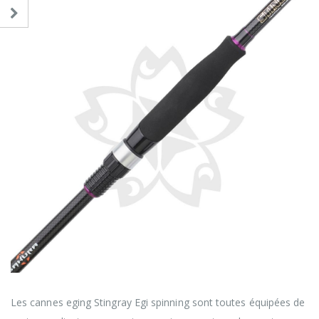
Porte-Moulinet : Ergonomique – Finition noire brillante
Les cannes eging Stingray Egi spinning sont toutes équipées de