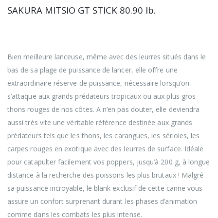
SAKURA MITSIO GT STICK 80.90 lb.
Si vous aviez apprécié notre MITSIO 80lb. de première
génération, alors vous serez très vite conquis par celle-
ci grâce aux améliorations qu’elle apporte.
Bien meilleure lanceuse, même avec des leurres situés dans le
bas de sa plage de puissance de lancer, elle offre une
extraordinaire réserve de puissance, nécessaire lorsqu’on
s’attaque aux grands prédateurs tropicaux ou aux plus gros
thons rouges de nos côtes. A n’en pas douter, elle deviendra
aussi très vite une véritable référence destinée aux grands
prédateurs tels que les thons, les carangues, les sérioles, les
carpes rouges en exotique avec des leurres de surface. Idéale
pour catapulter facilement vos poppers, jusqu’à 200 g, à longue
distance à la recherche des poissons les plus brutaux ! Malgré
sa puissance incroyable, le blank exclusif de cette canne vous
assure un confort surprenant durant les phases d’animation
comme dans les combats les plus intense.