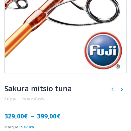
Sakura mitsio tuna
Il n’y pas encore d’avis.
Plage
329,00
€
–
399,00
€
de
prix :
Marque :
Sakura