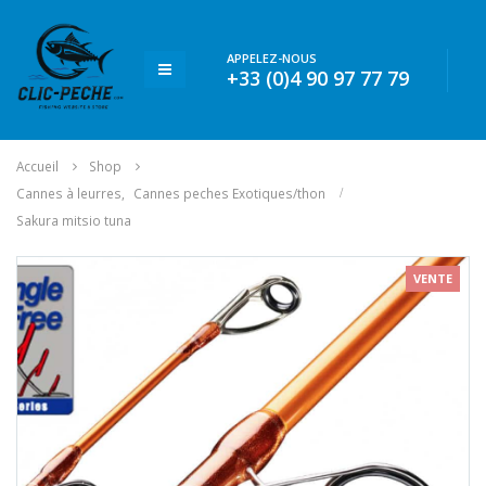
APPELEZ-NOUS
+33 (0)4 90 97 77 79
Accueil
Shop
Cannes à leurres
,
Cannes peches Exotiques/thon
Sakura mitsio tuna
VENTE