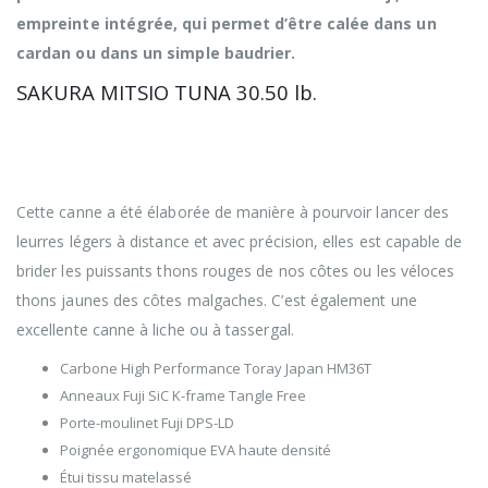
empreinte intégrée, qui permet d’être calée dans un
cardan ou dans un simple baudrier.
SAKURA MITSIO TUNA 30.50 lb.
Destinée aux pélagiques tels que les thons, les
pélamides, les bonites, cette Mitsio Tuna convient
parfaitement pour des techniques tropicales légères à
mi-lourdes.
Cette canne a été élaborée de manière à pourvoir lancer des
leurres légers à distance et avec précision, elles est capable de
brider les puissants thons rouges de nos côtes ou les véloces
thons jaunes des côtes malgaches. C’est également une
excellente canne à liche ou à tassergal.
Carbone High Performance Toray Japan HM36T
Anneaux Fuji SiC K-frame Tangle Free
Porte-moulinet Fuji DPS-LD
Poignée ergonomique EVA haute densité
Étui tissu matelassé