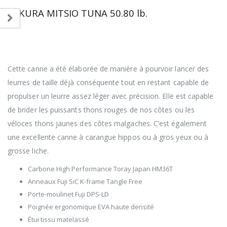
SAKURA MITSIO TUNA 50.80 lb.
Destinée aux pélagiques les que les thons et les
carangues, cette Mitsio Tuna brille par sa polyvalence
et pourra être utilisée partout dans le monde pour des
techniques de pêches tropicales mi-lourdes.
Cette canne a été élaborée de manière à pourvoir lancer des
leurres de taille déjà conséquente tout en restant capable de
propulser un leurre assez léger avec précision. Elle est capable
de brider les puissants thons rouges de nos côtes ou les
véloces thons jaunes des côtes malgaches. C’est également
une excellente canne à carangue hippos ou à gros yeux ou à
grosse liche.
Carbone High Performance Toray Japan HM36T
Anneaux Fuji SiC K-frame Tangle Free
Porte-moulinet Fuji DPS-LD
Poignée ergonomique EVA haute densité
Étui tissu matelassé