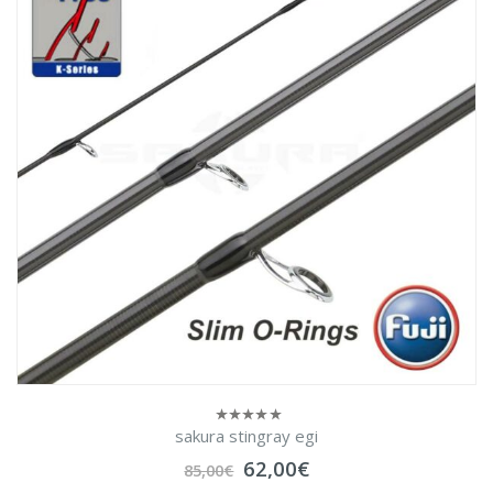
sakura stingray egi
0
sur
Le
Le
62,00
€
5
85,00
€
prix
prix