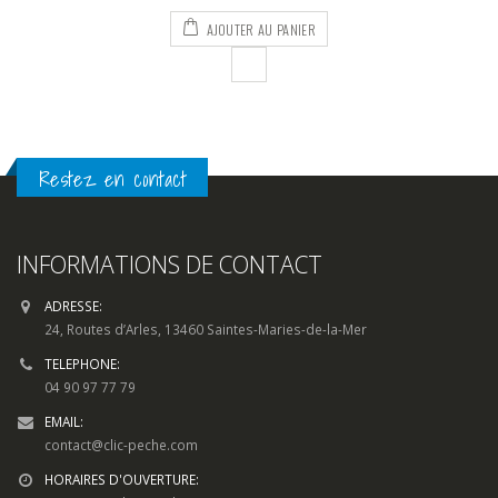
initial
actuel
AJOUTER AU PANIER
était :
est :
85,00€.
62,00€.
Restez en contact
INFORMATIONS DE CONTACT
ADRESSE:
24, Routes d’Arles, 13460 Saintes-Maries-de-la-Mer
TELEPHONE:
04 90 97 77 79
EMAIL:
contact@clic-peche.com
HORAIRES D'OUVERTURE: