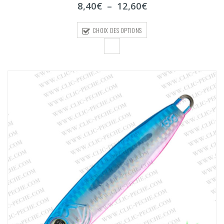
Plage
8,40
€
–
12,60
€
5
de
prix :
CHOIX DES OPTIONS
8,40€
à
12,60€