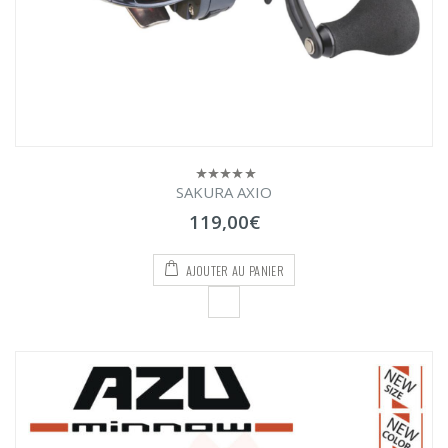
SAKURA AXIO
0
sur
119,00
€
5
AJOUTER AU PANIER