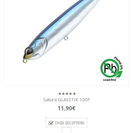
Sakura GLASSTIK 100F
0
sur
11,90
€
5
CHOIX DES OPTIONS