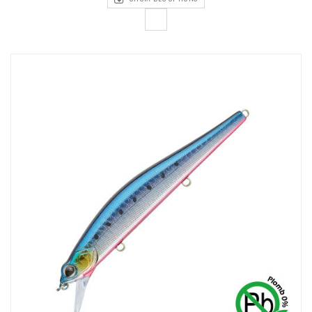
11,90€
à
12,90€