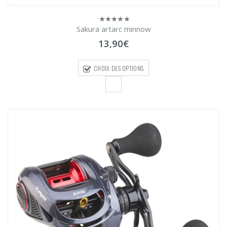
Sakura artarc minnow
0
sur
13,90
€
5
CHOIX DES OPTIONS