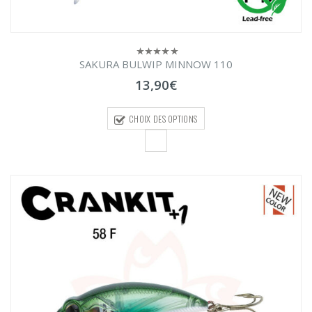
SAKURA BULWIP MINNOW 110
0
sur
13,90
€
5
CHOIX DES OPTIONS