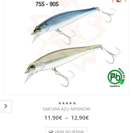
SAKURA AZU MINNOW
0
sur
Plage
11,90
€
–
12,90
€
5
de
prix :
CHOIX DES OPTIONS