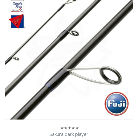
Sakura dark player
0