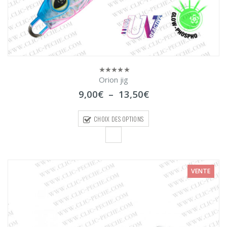
Orion jig
0
sur
Plage
9,00
€
–
13,50
€
5
de
prix :
CHOIX DES OPTIONS
9,00€
à
13,50€
VENTE