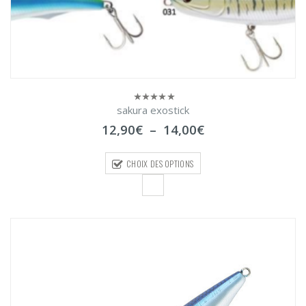
sakura exostick
0
sur
Plage
12,90
€
–
14,00
€
5
de
prix :
CHOIX DES OPTIONS
12,90€
à
14,00€