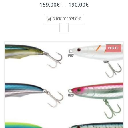
sur
Plage
159,00
€
–
190,00
€
5
de
prix :
CHOIX DES OPTIONS
159,00€
à
190,00€
VENTE