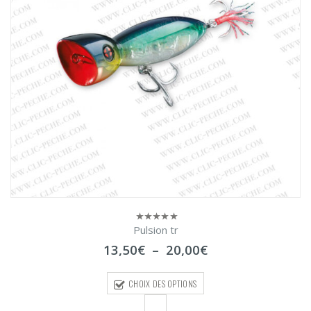
Pulsion tr
0
sur
Plage
13,50
€
–
20,00
€
5
de
prix :
CHOIX DES OPTIONS
13,50€
à