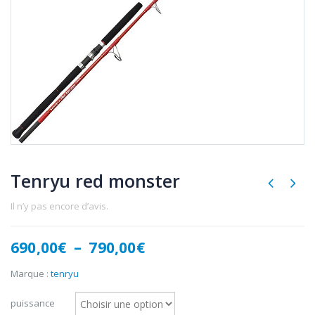
Tenryu red monster
Il n’y pas encore d’avis.
Plage
690,00
€
–
790,00
€
de
prix :
Marque :
tenryu
690,00€
à
puissance