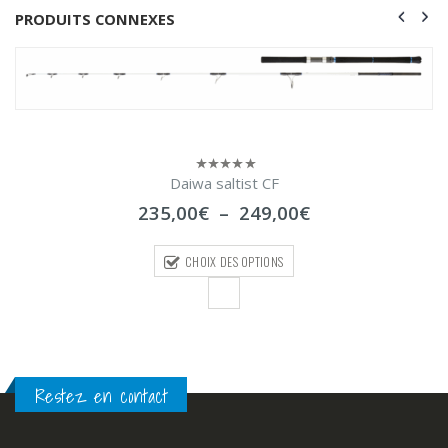
PRODUITS CONNEXES
Daiwa saltist CF
0
sur
Plage
235,00
€
–
249,00
€
5
de
prix :
CHOIX DES OPTIONS
235,00€
à
249,00€
Restez en contact