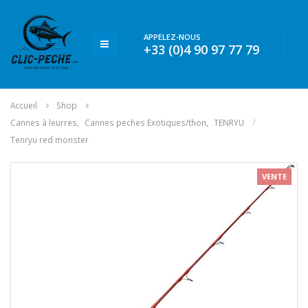
APPELEZ-NOUS
+33 (0)4 90 97 77 79
Accueil
Shop
Cannes à leurres
,
Cannes peches Exotiques/thon
,
TENRYU
Tenryu red monster
VENTE