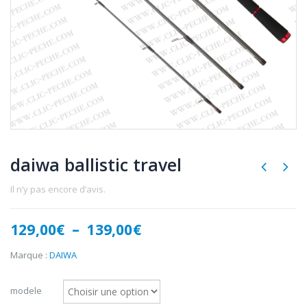
daiwa ballistic travel
Il n’y pas encore d’avis.
Plage
129,00
€
–
139,00
€
de
prix :
Marque :
DAIWA
129,00€
à
modele
139,00€