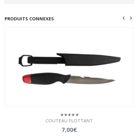
PRODUITS CONNEXES
COUTEAU FLOTTANT
0
sur
7,00
€
5