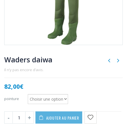
Waders daiwa
Il n’y pas encore d’avis.
82,00
€
pointure
AJOUTER AU PANIER