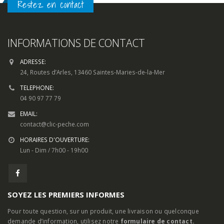
Plage
39,00
€
–
190,00
€
5
de
prix :
39,00€
CHOIX DES OPTIONS
à
190,00€
Restez en contact
INFORMATIONS DE CONTACT
ADRESSE:
24, Routes d’Arles, 13460 Saintes-Maries-de-la-Mer
TELEPHONE:
04 90 97 77 79
EMAIL:
contact@clic-peche.com