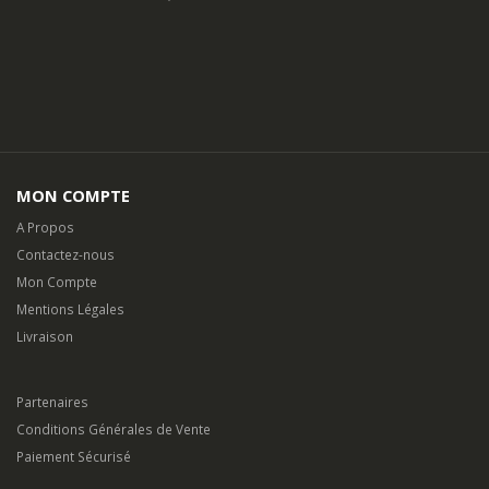
HORAIRES D'OUVERTURE:
Lun - Dim / 7h00 - 19h00
SOYEZ LES PREMIERS INFORMES
Pour toute question, sur un produit, une livraison ou quelconque
demande d’information, utilisez notre
formulaire de contact.
MON COMPTE
A Propos
Contactez-nous
Mon Compte