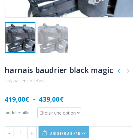
harnais baudrier black magic
Il n’y pas encore d’avis.
Plage
419,00
€
–
439,00
€
de
prix :
modele/taille
419,00€
à
439,00€
AJOUTER AU PANIER