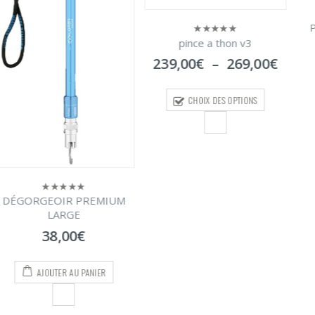
PINCE DÉCLENC
0
sur
pince a thon v3
0
6,00
€
–
12,
5
sur
Plage
239,00
€
–
269,00
€
5
de
CHOIX DES OPTI
prix :
CHOIX DES OPTIONS
239,00€
à
269,00€
PREMIUM
€
PANIER