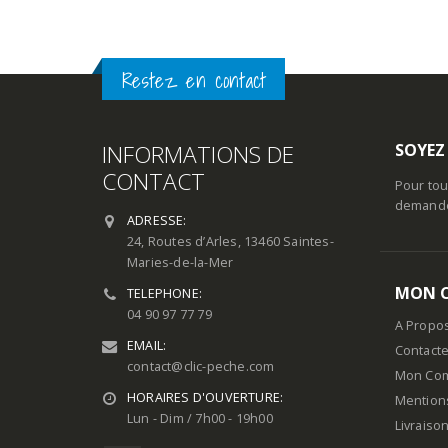
Restez en contact
INFORMATIONS DE
SOYEZ
CONTACT
Pour tou
demande 
ADRESSE:
24, Routes d’Arles, 13460 Saintes-
Maries-de-la-Mer
MON 
TELEPHONE:
04 90 97 77 79
A Propo
EMAIL:
Contact
contact@clic-peche.com
Mon Co
HORAIRES D'OUVERTURE:
Mention
Lun - Dim / 7h00 - 19h00
Livraiso