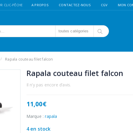
R CLIC-PÊCHE
A PROPOS
CONTACTEZ-NOUS
CGV
MON CO
toutes catégories
Rapala couteau filet falcon
Rapala couteau filet falcon
Il n’y pas encore d’avis.
11,00
€
Marque :
rapala
4 en stock