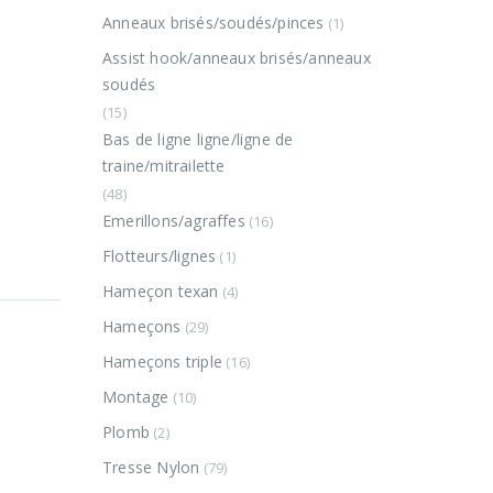
Anneaux brisés/soudés/pinces
(1)
Assist hook/anneaux brisés/anneaux
soudés
(15)
Bas de ligne ligne/ligne de
traine/mitrailette
(48)
Emerillons/agraffes
(16)
Flotteurs/lignes
(1)
Hameçon texan
(4)
Hameçons
(29)
Hameçons triple
(16)
Montage
(10)
Plomb
(2)
Tresse Nylon
(79)