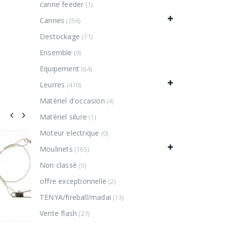
canne feeder
(1)
Cannes
(256)
Destockage
(71)
Ensemble
(9)
Equipement
(64)
Leurres
(410)
Matériel d'occasion
(4)
Matériel silure
(1)
Moteur electrique
(0)
V
Moulinets
(165)
Non classé
(0)
offre exceptionnelle
(2)
TENYA/fireball/madai
(13)
Vente flash
(27)