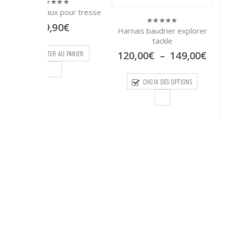
pour tresse
0
€
Harnais baudrier explorer
0
sur
tackle
5
Plage
AU PANIER
120,00
€
–
149,00
€
de
prix :
CHOIX DES OPTIONS
120,00€
à
149,00€
DÉGORGEOIR 
0
sur
LARGE
5
38,00
AJOUTER AU 