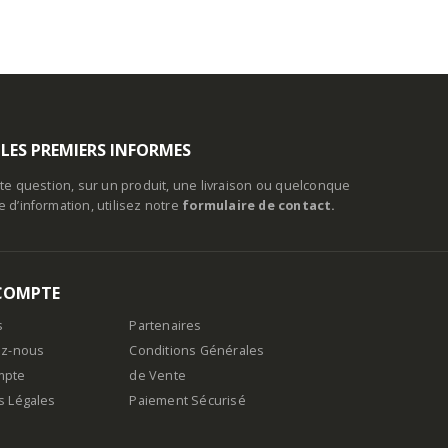
 LES PREMIERS INFORMES
te question, sur un produit, une livraison ou quelconque
d’information, utilisez notre
formulaire de contact.
COMPTE
s
Partenaires
ez-nous
Conditions Générales
mpte
de Vente
s Légales
Paiement Sécurisé
n