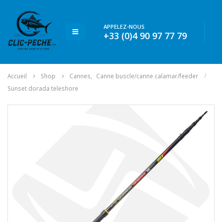
APPELEZ-NOUS
+33 (0)4 90 97 77 79
Accueil
Shop
Cannes
,
Canne buscle/canne calamar/feeder
Sunset dorada teleshore