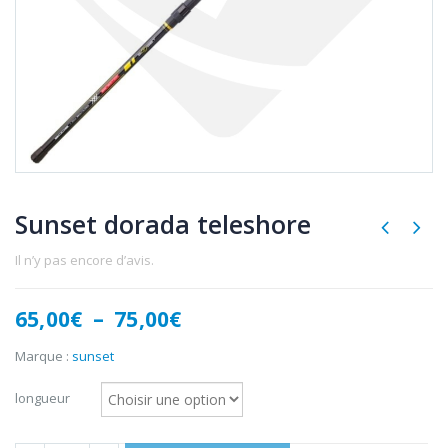
Sunset dorada teleshore
Il n’y pas encore d’avis.
Plage
65,00
€
–
75,00
€
de
prix :
Marque :
sunset
65,00€
à
longueur
75,00€