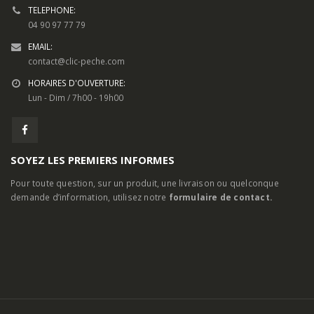
de
prix :
CHOIX DES OPTIONS
75,00€
à
79,00€
Restez en contact
INFORMATIONS DE CONTACT
ADRESSE:
24, Routes d’Arles, 13460 Saintes-Maries-de-la-Mer
TELEPHONE:
04 90 97 77 79
EMAIL:
contact@clic-peche.com
HORAIRES D'OUVERTURE:
Lun - Dim / 7h00 - 19h00