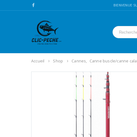
BIENVENUE SU
Accueil
Shop
Cannes
,
Canne buscle/canne cal