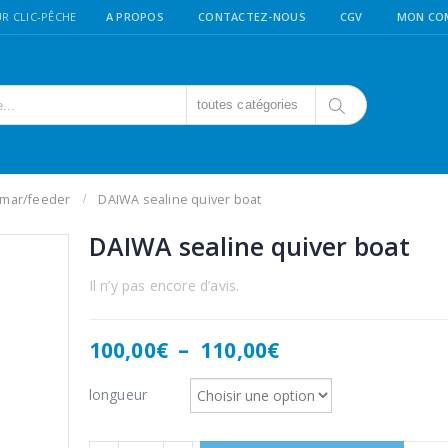
R CLIC-PÊCHE
A PROPOS
CONTACTEZ-NOUS
CGV
MON CO
toutes catégories
amar/feeder
DAIWA sealine quiver boat
DAIWA sealine quiver boat
Il n’y pas encore d’avis.
Plage
100,00
€
–
110,00
€
de
prix :
longueur
100,00€
à