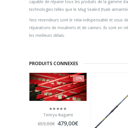
capable de réparer tous les produits de la gamme dan
technologies telles que le Mag Sealed (huile aimantée
Nos revendeurs sont le relai indispensable et vous 
réparations de moulinets et de cannes. Ils sont en re
les meilleurs délais.
PRODUITS CONNEXES
-27%
kagami
e
Le
79,00
€