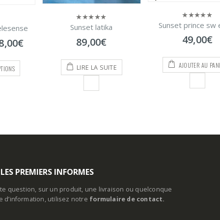
Sunset prince sw eging
0
ika
Sunset dorada pow
0
sur
sur
49,00
€
€
55,00
€
–
69
5
5
AJOUTER AU PANIER
CHOIX DES OPTI
UITE
 LES PREMIERS INFORMES
te question, sur un produit, une livraison ou quelconque
d’information, utilisez notre
formulaire de contact.