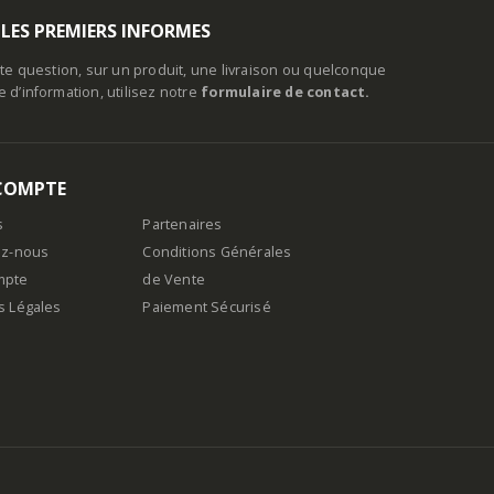
 LES PREMIERS INFORMES
te question, sur un produit, une livraison ou quelconque
d’information, utilisez notre
formulaire de contact.
COMPTE
s
Partenaires
ez-nous
Conditions Générales
mpte
de Vente
s Légales
Paiement Sécurisé
n