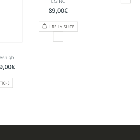
49,00
€
5
€
AJOUTER AU PAN
UITE