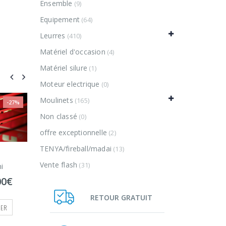
Ensemble
(9)
Equipement
(64)
Leurres
(410)
Matériel d'occasion
(4)
Matériel silure
(1)
Moteur electrique
(0)
Moulinets
(165)
-27%
Non classé
(0)
offre exceptionnelle
(2)
TENYA/fireball/madai
(13)
Vente flash
(31)
RETOUR GRATUIT
eging
sakura stingray egi
0
sur