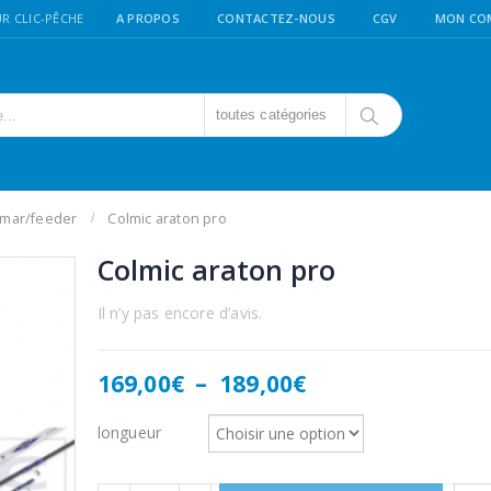
R CLIC-PÊCHE
A PROPOS
CONTACTEZ-NOUS
CGV
MON CO
toutes catégories
amar/feeder
Colmic araton pro
Colmic araton pro
Il n’y pas encore d’avis.
Plage
169,00
€
–
189,00
€
de
prix :
longueur
169,00€
à