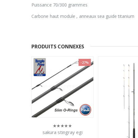
Puissance 70/300 grammes
Carbone haut module , anneaux sea guide titanium
PRODUITS CONNEXES
-27%
gray egi
SAKURA YAKUSA 
0
sur