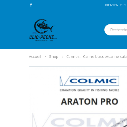
BIENVENUE SU
Accueil
Shop
Cannes
,
Canne buscle/canne cal