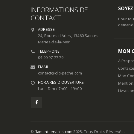
INFORMATIONS DE
SOYEZ
CONTACT
Pour tou
demande 
ADRESSE:
24, Routes d’Arles, 13460 Saintes-
Maries-de-la-Mer
MON 
TELEPHONE:
04 90 97 77 79
A Propo
EMAIL:
Contact
contact@clic-peche.com
Mon Co
HORAIRES D'OUVERTURE:
Mention
Lun - Dim / 7h00 - 19h00
Livraiso
©
flamantservices.com
2025. Tous Droits Réservés.