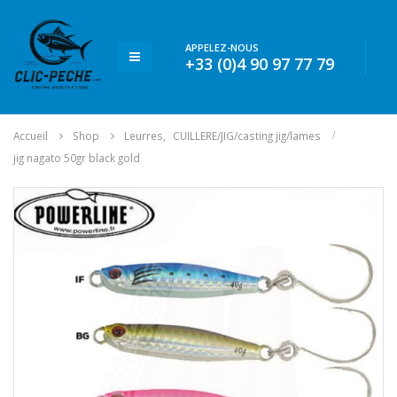
APPELEZ-NOUS
+33 (0)4 90 97 77 79
Accueil
Shop
Leurres
,
CUILLERE/JIG/casting jig/lames
jig nagato 50gr black gold