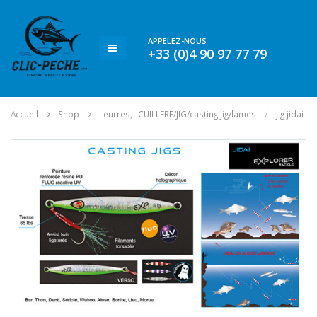
APPELEZ-NOUS
+33 (0)4 90 97 77 79
Accueil
Shop
Leurres
,
CUILLERE/JIG/casting jig/lames
jig jidai