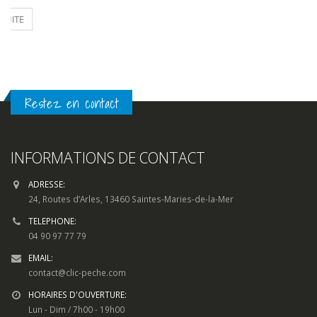
ADRESSE:
24, Routes d’Arles, 13460 Saintes-Maries-de-la-Mer
TELEPHONE:
04 90 97 77 79
EMAIL:
contact@clic-peche.com
HORAIRES D'OUVERTURE:
Lun - Dim / 7h00 - 19h00
SOYEZ LES PREMIERS INFORMES
Pour toute question, sur un produit, une livraison ou quelconque
demande d’information, utilisez notre
formulaire de contact.