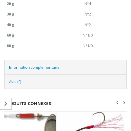
20 g
N°4
30 g
N°2
40 g
N°2
60 g
N°1/0
80 g
N°1/0
Information complémentaire
Avis (0)
PRODUITS CONNEXES