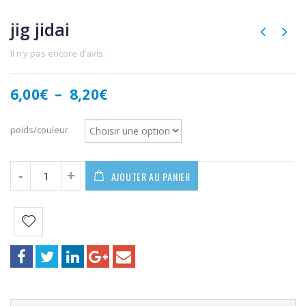
jig jidai
Il n’y pas encore d’avis.
Plage
6,00
€
–
8,20
€
de
prix :
poids/couleur
6,00€
à
8,20€
AJOUTER AU PANIER