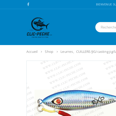
BIENVENUE SU
Accueil
Shop
Leurres
,
CUILLERE/JIG/casting jig/