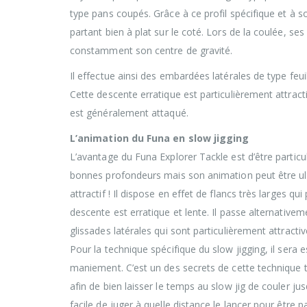
type pans coupés. Grâce à ce profil spécifique et à s
partant bien à plat sur le coté. Lors de la coulée, se
constamment son centre de gravité.
Il effectue ainsi des embardées latérales de type feu
Cette descente erratique est particulièrement attract
est généralement attaqué.
L’animation du Funa en slow jigging
L’avantage du Funa Explorer Tackle est d’être particu
bonnes profondeurs mais son animation peut être ult
attractif ! Il dispose en effet de flancs très larges qu
descente est erratique et lente. Il passe alternativem
glissades latérales qui sont particulièrement attractiv
Pour la technique spécifique du slow jigging, il sera 
maniement. C’est un des secrets de cette technique t
afin de bien laisser le temps au slow jig de couler j
facile de juger à quelle distance le lancer pour être 