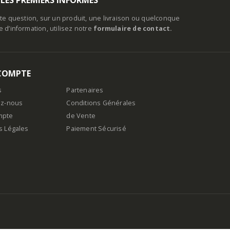
te question, sur un produit, une livraison ou quelconque
d’information, utilisez notre
formulaire de contact.
COMPTE
s
Partenaires
ez-nous
Conditions Générales
mpte
de Vente
s Légales
Paiement Sécurisé
n