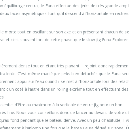
on équilibrage central, le Funa effectue des jerks de très grande ampl
s deux faces asymétriques font qu’il descend à l’horizontale en recher
ille morte tout en oscillant sur son axe et en présentant chacun de se
ive et c’est souvent lors de cette phase que le slow jig Funa Explorer
lièrement dense tout en étant très planant. Il rejoint donc rapidemen
ra lente. C’est même manié par jerks bien détachés que le Funa sera
i prennent appui sur l’eau quand il se met à l’horizontale lors des relâ
ent d’un coté à l’autre dans un rolling extrême tout en effectuant des
es.
essentiel d’être au maximum à la verticale de votre jig pour un bon
rès fine. Nous vous conseillons donc de lancer au devant de votre d
usqu’au fond pendant que le bateau dérive. Avec un peu d’habitude, il 
parfaitement à l’aplomb une fois que le bateau aura dérivé sur zone. Ê