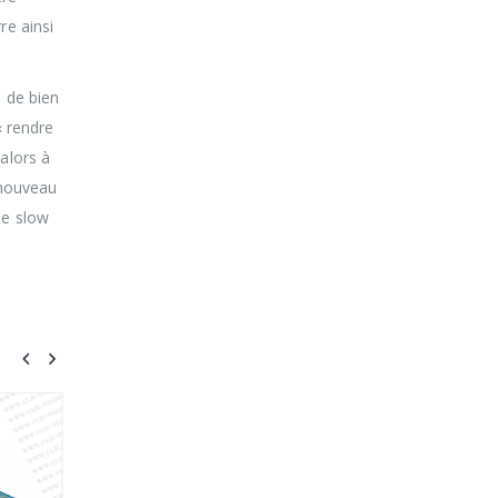
re ainsi
n de bien
« rendre
alors à
 nouveau
le slow