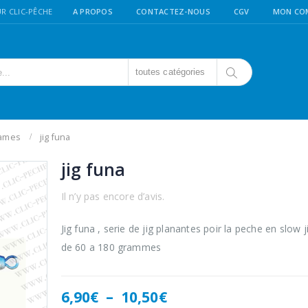
R CLIC-PÊCHE
A PROPOS
CONTACTEZ-NOUS
CGV
MON CO
toutes catégories
lames
jig funa
jig funa
Il n’y pas encore d’avis.
Jig funa , serie de jig planantes poir la peche en slow j
de 60 a 180 grammes
Plage
6,90
€
–
10,50
€