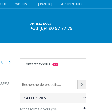
MPTE
WISHLIST
| PANIER |
S'IDENTIFIER
APPELEZ-NOUS
+33 (0)4 90 97 77 79
Contactez-nous
TOP
igging
CATEGORIES
Accessoires divers
(283)