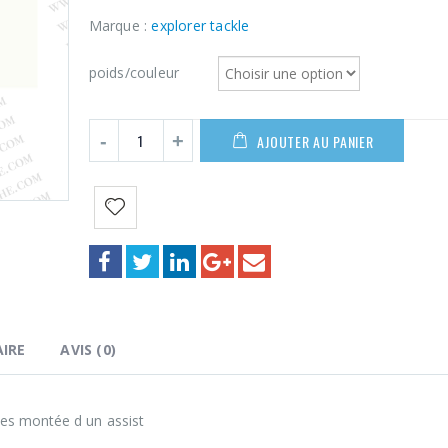
de
prix :
Marque :
explorer tackle
6,90€
à
poids/couleur
10,50€
AJOUTER AU PANIER
IRE
AVIS (0)
mes montée d un assist