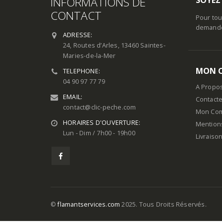
INFORMATIONS DE
CONTACT
Pour tou
demande 
ADRESSE:
24, Routes d’Arles, 13460 Saintes-
Maries-de-la-Mer
MON 
TELEPHONE:
04 90 97 77 79
A Propo
EMAIL:
Contact
contact@clic-peche.com
Mon Co
HORAIRES D'OUVERTURE:
Mention
Lun - Dim / 7h00 - 19h00
Livraiso
©
flamantservices.com
2025. Tous Droits Réservés.