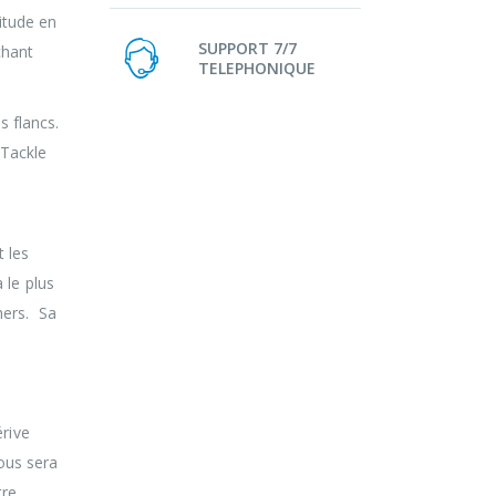
itude en
SUPPORT 7/7
chant
TELEPHONIQUE
s flancs.
 Tackle
t les
 le plus
chers. Sa
érive
vous sera
tre