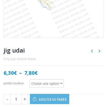
jig udai
Il n’y pas encore d’avis.
Plage
6,30
€
–
7,80
€
de
prix :
poids/couleur
6,30€
à
7,80€
AJOUTER AU PANIER