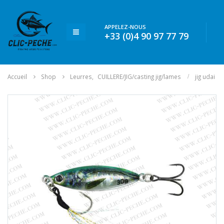
APPELEZ-NOUS
+33 (0)4 90 97 77 79
Accueil
Shop
Leurres
,
CUILLERE/JIG/casting jig/lames
jig udai