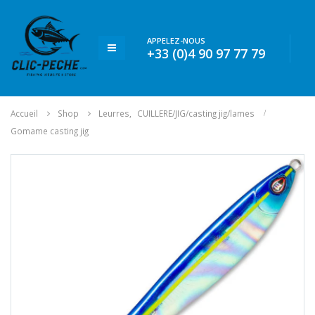
APPELEZ-NOUS
+33 (0)4 90 97 77 79
Accueil
Shop
Leurres
,
CUILLERE/JIG/casting jig/lames
Gomame casting jig