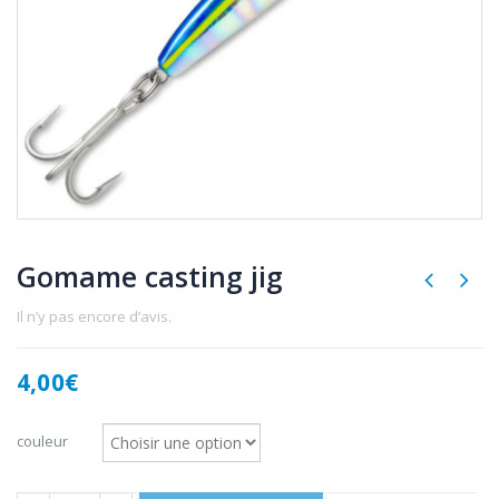
Gomame casting jig
Il n’y pas encore d’avis.
4,00
€
couleur