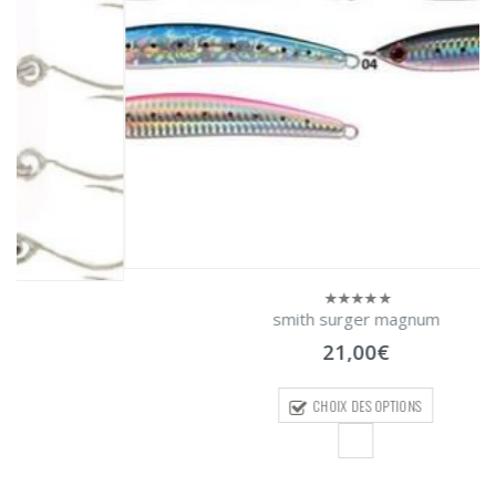
smith surger magnum
0
sur
21,00
€
5
CHOIX DES OPTIONS