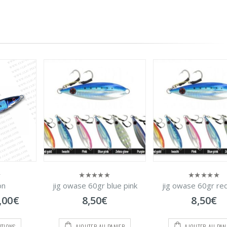
on
jig owase 60gr blue pink
jig owase 60gr re
0
0
sur
sur
Plage
,00
€
8,50
€
8,50
€
5
5
de
prix :
PTIONS
AJOUTER AU PANIER
AJOUTER AU PAN