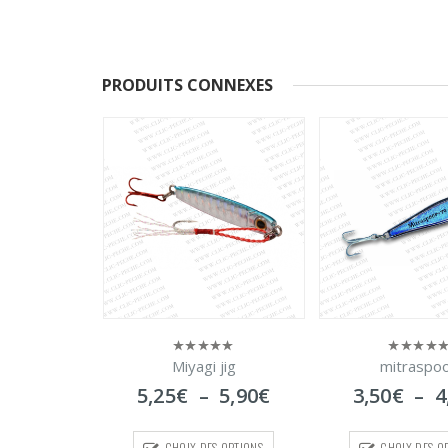
PRODUITS CONNEXES
Miyagi jig
mitraspo
ting jig
0
0
sur
sur
Plage
5,25
€
–
5,90
€
3,50
€
–
4
0
€
5
5
de
prix :
CHOIX DES OPTIONS
CHOIX DES O