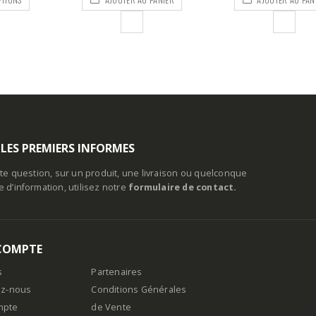
3,50€
à
4,00€
 LES PREMIERS INFORMES
te question, sur un produit, une livraison ou quelconque
d’information, utilisez notre
formulaire de contact.
COMPTE
s
Partenaires
ez-nous
Conditions Générales
mpte
de Vente