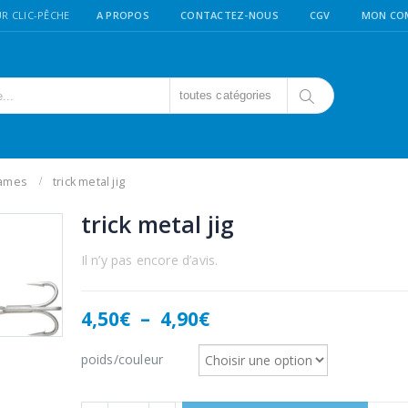
R CLIC-PÊCHE
A PROPOS
CONTACTEZ-NOUS
CGV
MON CO
toutes catégories
lames
trick metal jig
trick metal jig
Il n’y pas encore d’avis.
Plage
4,50
€
–
4,90
€
de
prix :
poids/couleur
4,50€
à