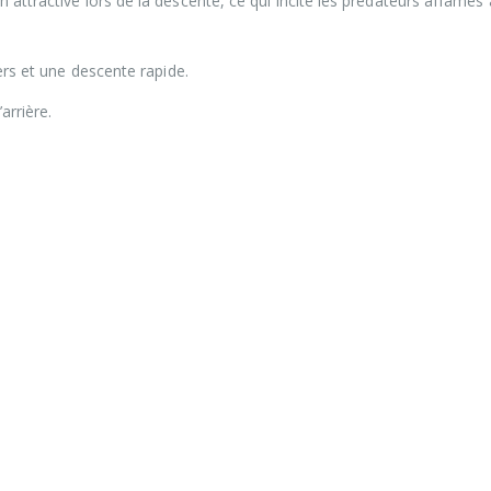
 attractive lors de la descente, ce qui incite les prédateurs affamés 
cers et une descente rapide.
arrière.