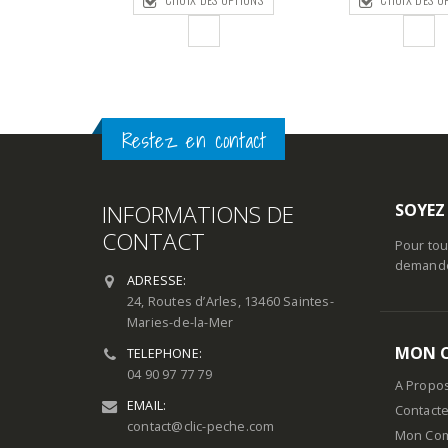
5,25€
S OPTIONS
à
5,90€
Restez en contact
INFORMATIONS DE
SOYEZ
CONTACT
Pour tou
demande 
ADRESSE:
24, Routes d’Arles, 13460 Saintes-
Maries-de-la-Mer
MON 
TELEPHONE:
04 90 97 77 79
A Propo
EMAIL:
Contact
contact@clic-peche.com
Mon Co