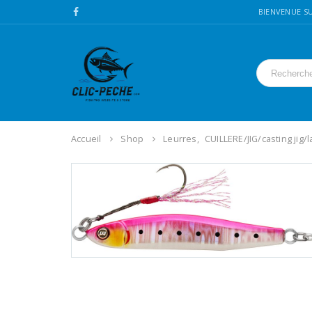
BIENVENUE SU
Accueil
Shop
Leurres
,
CUILLERE/JIG/casting jig/