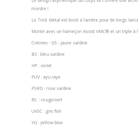
Le design asymétrique du corps lui confère une action
mordre !
Le Trick Metal est lesté à l’arrière pour de longs lan
Monté avec un hameçon Assist VMC® et un triple à l’
Colories : GS : jaune sardine
BS : bleu sardine
HP : violet
PUV : ayu raye
PSRD : rose sardine
RS : rouge/vert
UVSC : gris fish
YG : yellow blue