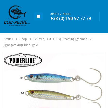
APPELEZ-NOUS
+33 (0)4 90 97 77 79
Accueil
Shop
Leurres
,
CUILLERE/JIG/casting jig/lames
jig nagato 40gr black gold