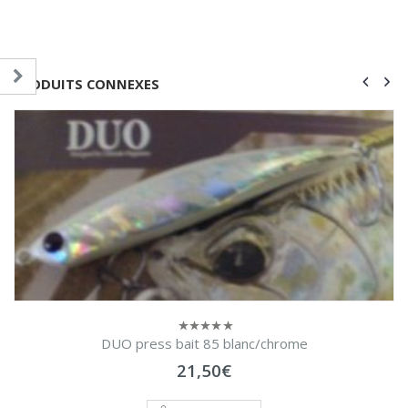
PRODUITS CONNEXES
DUO press bait 85 blanc/chrome
0
sur
21,50
€
5