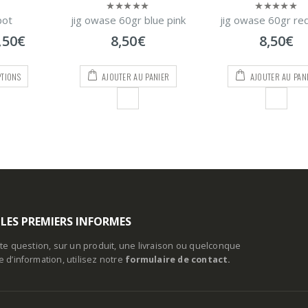
lue pink
jig owase 60gr red gold
Gomame casting
0
0
sur
sur
8,50
€
4,00
€
5
5
PANIER
AJOUTER AU PANIER
CHOIX DES OPTI
 LES PREMIERS INFORMES
te question, sur un produit, une livraison ou quelconque
d’information, utilisez notre
formulaire de contact.