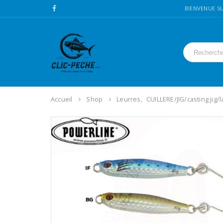
BIENVENUE SU
Accueil
Shop
Leurres
,
CUILLERE/JIG/casting jig/