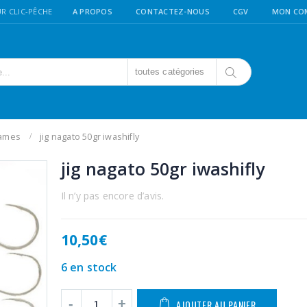
R CLIC-PÊCHE
A PROPOS
CONTACTEZ-NOUS
CGV
MON CO
toutes catégories
lames
jig nagato 50gr iwashifly
jig nagato 50gr iwashifly
Il n’y pas encore d’avis.
10,50
€
6 en stock
AJOUTER AU PANIER