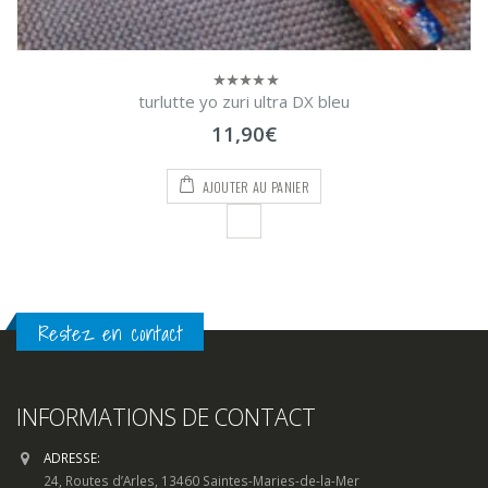
turlutte yo zuri ultra DX bleu
0
sur
11,90
€
5
AJOUTER AU PANIER
Restez en contact
INFORMATIONS DE CONTACT
ADRESSE:
24, Routes d’Arles, 13460 Saintes-Maries-de-la-Mer