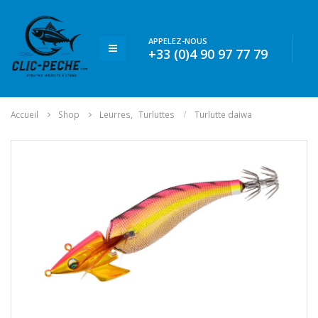
APPELEZ-NOUS
+33 (0)4 90 97 77 79
Accueil
Shop
Leurres
,
Turluttes
Turlutte daiwa