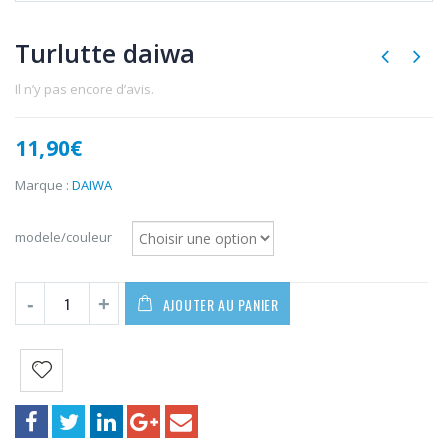
Turlutte daiwa
Il n’y pas encore d’avis.
11,90
€
Marque :
DAIWA
modele/couleur
AJOUTER AU PANIER