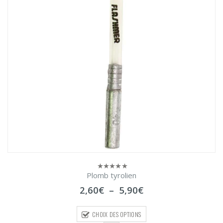
Plomb tyrolien
0
sur
Plage
2,60
€
–
5,90
€
5
de
prix :
CHOIX DES OPTIONS
2,60€