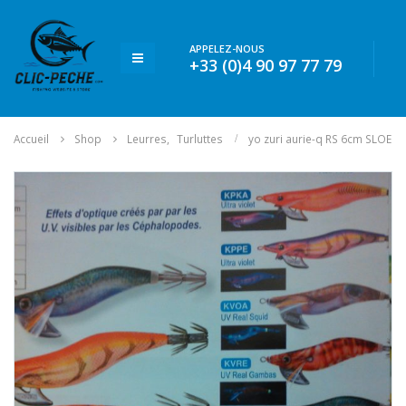
APPELEZ-NOUS
+33 (0)4 90 97 77 79
Accueil
Shop
Leurres
,
Turluttes
yo zuri aurie-q RS 6cm SLOE