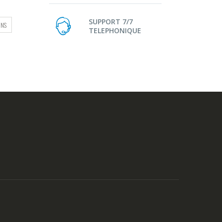
ONS
10,00€
de
à
prix :
SUPPORT 7/7
12,00€
CHOIX DES OPTIONS
CHOIX DES OPTIO
12,90€
TELEPHONIQUE
à
14,00€