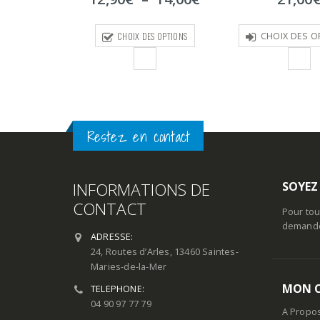
de
prix :
S OPTIONS
CHOIX DES OPTIONS
12,90€
à
14,00€
Restez en contact
INFORMATIONS DE
SOYEZ
CONTACT
Pour tou
demande 
ADRESSE:
24, Routes d’Arles, 13460 Saintes-
Maries-de-la-Mer
MON 
TELEPHONE:
04 90 97 77 79
A Propo