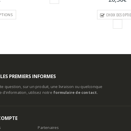
CHOIX DES OPTI
CHOIX DES OPTIONS
 LES PREMIERS INFORMES
te question, sur un produit, une livraison ou quelconque
d’information, utilisez notre
formulaire de contact.
COMPTE
s
Partenaires