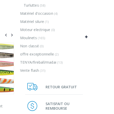
Turluttes
(58)
Matériel d'occasion
(4)
Matériel silure
(1)
Moteur electrique
(0)
Moulinets
(165)
Non classé
(0)
VENTE
VENTE
offre exceptionnelle
(2)
TENYA/fireball/madai
(13)
Vente flash
(31)
RETOUR GRATUIT
Plage
,00
€
SATISFAIT OU
de
sakura exostick
zipsea pen
0
0
REMBOURSE
prix :
sur
sur
Plage
12,90
€
–
14,00
€
21,00
€
5
5