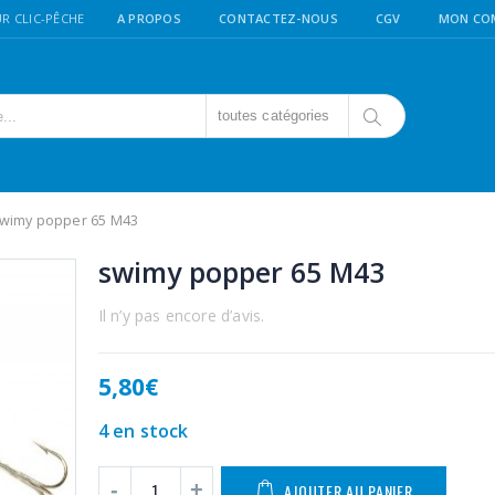
R CLIC-PÊCHE
A PROPOS
CONTACTEZ-NOUS
CGV
MON CO
toutes catégories
wimy popper 65 M43
swimy popper 65 M43
Il n’y pas encore d’avis.
5,80
€
4 en stock
AJOUTER AU PANIER