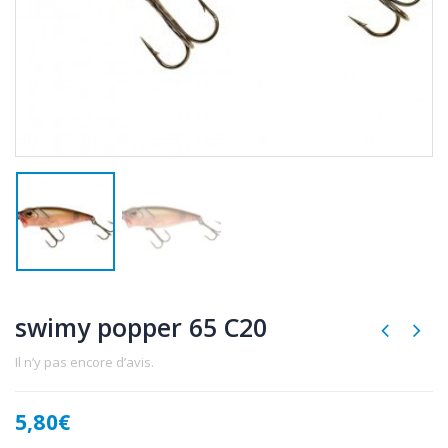
swimy popper 65 C20
Il n’y pas encore d’avis.
5,80
€