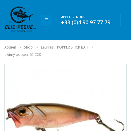
APPELEZ-NOUS
+33 (0)4 90 97 77 79
Accueil
Shop
Leurres
,
POPPER STICK BAIT
swimy popper 65 C20