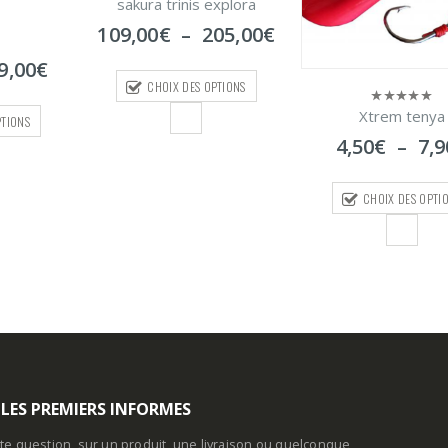
explora
Plage
05,00
€
de
prix :
PTIONS
109,00€
à
Xtrem tenya
0
205,00€
sur
Rapala peson digita
Plage
4,50
€
–
7,90
€
0
5
sur
de
29,90
€
5
prix :
CHOIX DES OPTIONS
4,50€
à
AJOUTER AU PAN
7,90€
 LES PREMIERS INFORMES