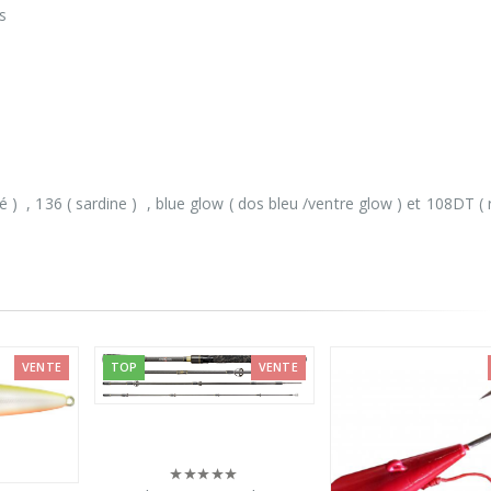
s
s
sé ) , 136 ( sardine ) , blue glow ( dos bleu /ventre glow ) et 108DT (
VENTE
VENTE