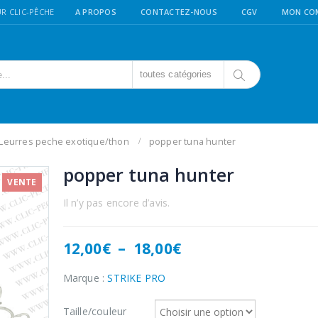
R CLIC-PÊCHE
A PROPOS
CONTACTEZ-NOUS
CGV
MON CO
toutes catégories
Leurres peche exotique/thon
popper tuna hunter
popper tuna hunter
VENTE
Il n’y pas encore d’avis.
Plage
12,00
€
–
18,00
€
de
prix :
Marque :
STRIKE PRO
12,00€
à
Taille/couleur