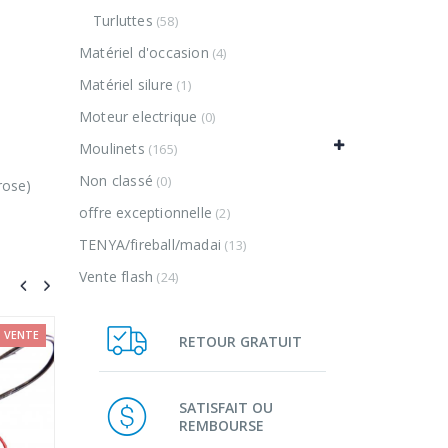
Turluttes
(58)
Matériel d'occasion
(4)
Matériel silure
(1)
Moteur electrique
(0)
Moulinets
(165)
Non classé
(0)
 rose)
offre exceptionnelle
(2)
TENYA/fireball/madai
(13)
Vente flash
(24)
VENTE
V
RETOUR GRATUIT
SATISFAIT OU
REMBOURSE