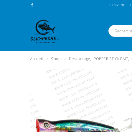
BIENVENUE SU
Accueil
Shop
Destockage
,
POPPER STICK BAIT
,