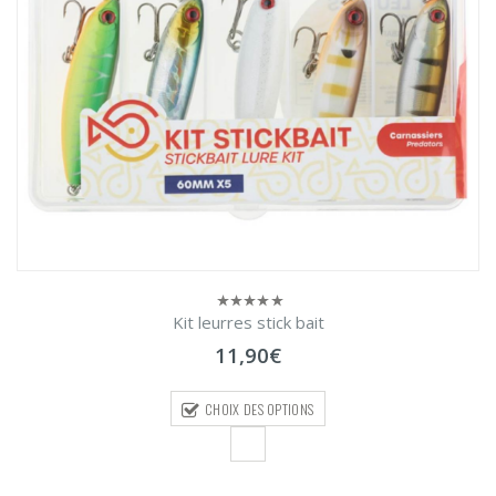
Kit leurres stick bait
0
sur
11,90
€
5
CHOIX DES OPTIONS