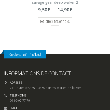
savage gear deep walker 2
0
sur
Plage
9,50
€
–
14,90
€
5
de
prix :
CHOIX DES OPTIONS
9,50€
à
14,90€
Restez en contact
INFORMATIONS DE CONTACT
ADRESSE:
24, Routes d’Arles, 13460 Saintes-Maries-de-la-Mer
TELEPHONE:
04 90 97 77 79
EMAIL: