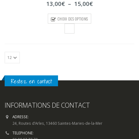
Plage
13,00
€
–
15,00
€
5
de
prix :
CHOIX DES OPTIONS
13,00€
à
15,00€
Restez en contact
INFORMATIONS DE CONTACT
ADRESSE:
24, Routes d’Arles, 13460 Saintes-Maries-de-la-Mer
TELEPHONE: