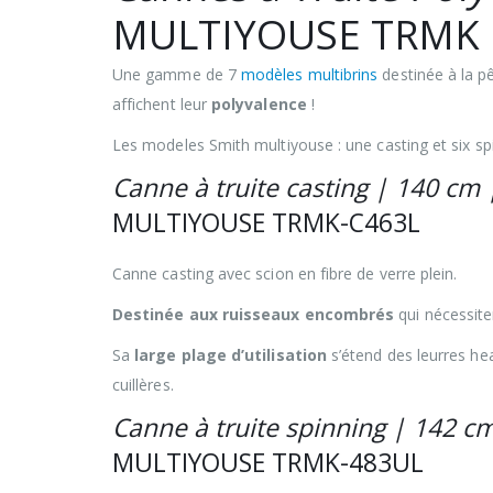
MULTIYOUSE TRMK
Une gamme de 7
modèles multibrins
destinée à la p
affichent leur
polyvalence
!
Les modeles Smith multiyouse : une casting et six spi
Canne à truite casting | 140 cm |
MULTIYOUSE TRMK-C463L
Canne casting avec scion en fibre de verre plein.
Destinée aux ruisseaux encombrés
qui nécessite
Sa
large plage d’utilisation
s’étend des leurres hea
cuillères.
Canne à truite spinning | 142 cm
MULTIYOUSE TRMK-483UL