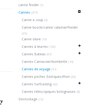
canne feeder
(1)
Cannes
(257)
Canne a coup
(0)
Canne buscle/canne calamar/feeder
(23)
Canne silure
(13)
Cannes à leurres
(102)
Cannes Bateau
(67)
Cannes Carnassier/bombette
(10)
Cannes de voyage
(31)
Cannes peches Exotiques/thon
(62)
Cannes Surfcasting
(42)
Cannes télescopiques bolognaises
(8)
g
Destockage
(72)