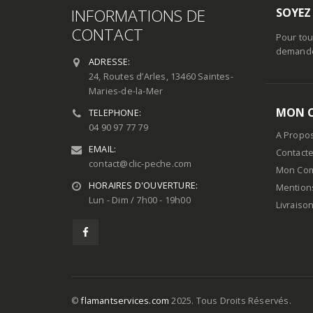
INFORMATIONS DE
SOYEZ
CONTACT
Pour tou
demande 
ADRESSE:
24, Routes d’Arles, 13460 Saintes-
Maries-de-la-Mer
MON 
TELEPHONE:
04 90 97 77 79
A Propo
EMAIL:
Contact
contact@clic-peche.com
Mon Co
HORAIRES D'OUVERTURE:
Mention
Lun - Dim / 7h00 - 19h00
Livraiso
©
flamantservices.com
2025. Tous Droits Réservés.