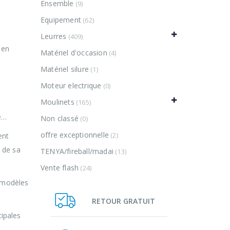
Ensemble
(9)
Equipement
(62)
Leurres
(409)
 en
Matériel d'occasion
(4)
Matériel silure
(1)
Moteur electrique
(0)
Moulinets
(165)
hé…
Non classé
(0)
offre exceptionnelle
(2)
ent
 de sa
TENYA/fireball/madai
(13)
Vente flash
(24)
s modèles
RETOUR GRATUIT
cipales