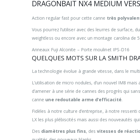
DRAGONBAIT NX4 MEDIUM VERS
Action regular fast pour cette canne
très polyvalen
Vous pourrez l’utiliser avec des leurres de surface, d
weightless ou encore avec un montage carolina de 5
Anneaux Fuji Alconite – Porte moulinet IPS-D16
QUELQUES MOTS SUR LA SMITH DR
La technologie évolue à grande vitesse, dans le mul
L’utilisation de micro nodules, d’un nouvel IM8 mai
d’amener à une série de cannes des progrès qui sans
canne
une redoutable arme d’efficacité
.
Fidèles à notre culture d’entreprise, à notre ressen
LX les plus plébiscités mais aussi des nouveautés qu
Des
diamètres plus fins
, des
vitesses de réacti
qualités des nouveaux blanks.