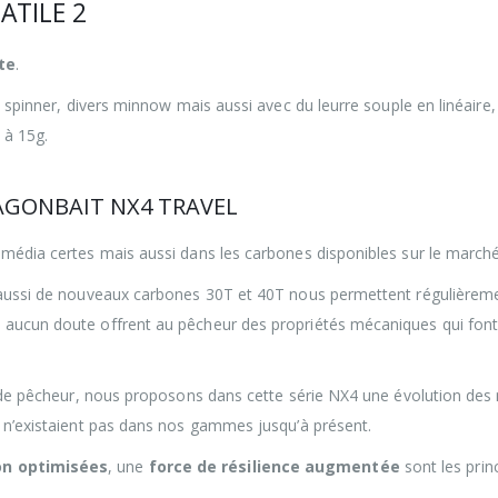
ATILE 2
te
.
u spinner, divers minnow mais aussi avec du leurre souple en linéaire,
 à 15g.
AGONBAIT NX4 TRAVEL
timédia certes mais aussi dans les carbones disponibles sur le marc
s aussi de nouveaux carbones 30T et 40T nous permettent régulièrem
 aucun doute offrent au pêcheur des propriétés mécaniques qui font
ti de pêcheur, nous proposons dans cette série NX4 une évolution de
i n’existaient pas dans nos gammes jusqu’à présent.
on optimisées
, une
force de résilience augmentée
sont les prin