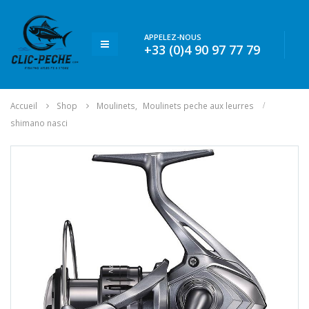
APPELEZ-NOUS
+33 (0)4 90 97 77 79
Accueil
Shop
Moulinets
,
Moulinets peche aux leurres
shimano nasci