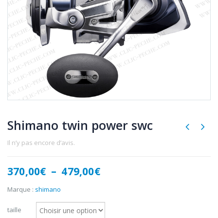
Shimano twin power swc
Il n’y pas encore d’avis.
Plage
370,00
€
–
479,00
€
de
prix :
Marque :
shimano
370,00€
à
taille