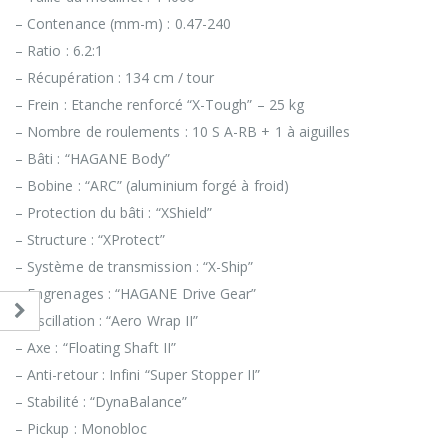
– Contenance (mm-m) : 0.47-240
– Ratio : 6.2:1
– Récupération : 134 cm / tour
– Frein : Etanche renforcé “X-Tough” – 25 kg
– Nombre de roulements : 10 S A-RB + 1 à aiguilles
– Bâti : “HAGANE Body”
– Bobine : “ARC” (aluminium forgé à froid)
– Protection du bâti : “XShield”
– Structure : “XProtect”
– Système de transmission : “X-Ship”
– Engrenages : “HAGANE Drive Gear”
– Oscillation : “Aero Wrap II”
– Axe : “Floating Shaft II”
– Anti-retour : Infini “Super Stopper II”
– Stabilité : “DynaBalance”
– Pickup : Monobloc