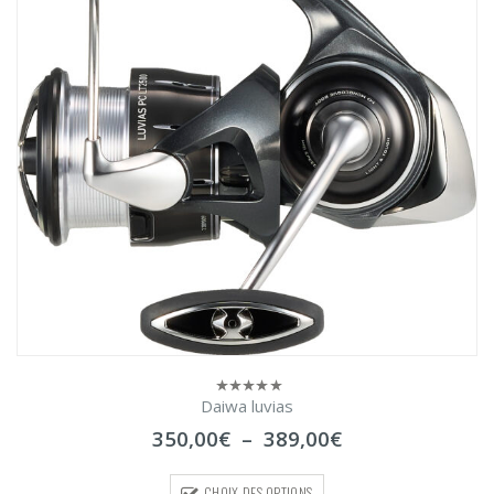
Daiwa luvias
0
sur
Plage
350,00
€
–
389,00
€
5
de
prix :
CHOIX DES OPTIONS