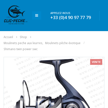
APPELEZ-NOUS
+33 (0)4 90 97 77 79
Accueil
Shop
Moulinets peche aux leurres
,
Moulinets pêche éxotique
Shimano twin power swc
VENTE