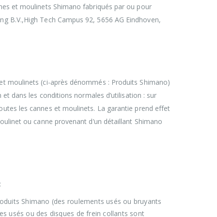
nnes et moulinets Shimano fabriqués par ou pour
ing B.V.,High Tech Campus 92, 5656 AG Eindhoven,
et moulinets (ci-après dénommés : Produits Shimano)
 et dans les conditions normales d’utilisation : sur
utes les cannes et moulinets. La garantie prend effet
moulinet ou canne provenant d’un détaillant Shimano
:
roduits Shimano (des roulements usés ou bruyants
es usés ou des disques de frein collants sont