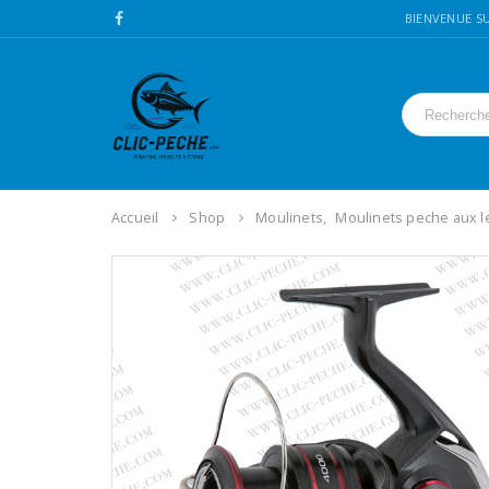
BIENVENUE SU
Accueil
Shop
Moulinets
,
Moulinets peche aux l