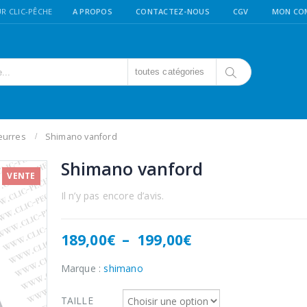
R CLIC-PÊCHE
A PROPOS
CONTACTEZ-NOUS
CGV
MON CO
toutes catégories
eurres
Shimano vanford
Shimano vanford
VENTE
Il n’y pas encore d’avis.
Plage
189,00
€
–
199,00
€
de
prix :
Marque :
shimano
189,00€
à
TAILLE