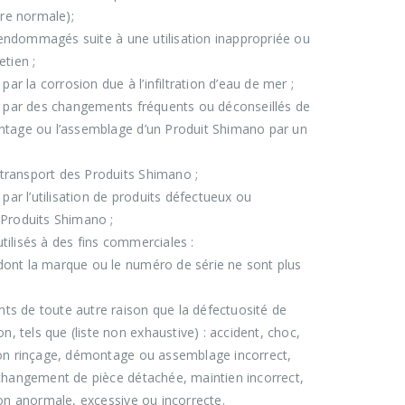
re normale);
ndommagés suite à une utilisation inappropriée ou
etien ;
 la corrosion due à l’infiltration d’eau de mer ;
ar des changements fréquents ou déconseillés de
ntage ou l’assemblage d’un Produit Shimano par un
transport des Produits Shimano ;
r l’utilisation de produits défectueux ou
 Produits Shimano ;
ilisés à des fins commerciales :
ont la marque ou le numéro de série ne sont plus
s de toute autre raison que la défectuosité de
on, tels que (liste non exhaustive) : accident, choc,
non rinçage, démontage ou assemblage incorrect,
 changement de pièce détachée, maintien incorrect,
ion anormale, excessive ou incorrecte.